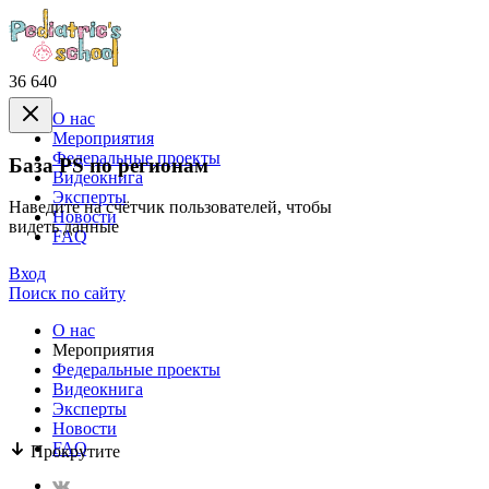
36 640
О нас
Mероприятия
Федеральные проекты
База PS по регионам
Видеокнига
Эксперты
Наведите на счётчик пользователей, чтобы
Новости
видеть данные
FAQ
Вход
Поиск по сайту
О нас
Mероприятия
Федеральные проекты
Видеокнига
Эксперты
Новости
FAQ
Прокрутите