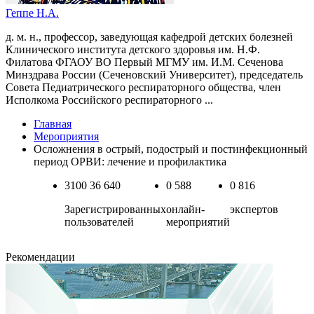
Геппе Н.А.
д. м. н., профессор, заведующая кафедрой детских болезней
Клинического института детского здоровья им. Н.Ф.
Филатова ФГАОУ ВО Первый МГМУ им. И.М. Сеченова
Минздрава России (Сеченовский Университет), председатель
Cовета Педиатрического респираторного общества, член
Исполкома Российского респираторного ...
Главная
Мероприятия
Осложнения в острый, подострый и постинфекционный
период ОРВИ: лечение и профилактика
3100
36 640
0
588
0
816
Зарегистрированных
онлайн-
экспертов
пользователей
мероприятий
Рекомендации