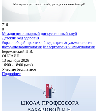
716
0
Междисциплинарный дискуссионный клуб
Детский код здоровья
#врачи общей практики
#педиатрия
#пульмонология
#оториноларингология
#аллергология и иммунология
Бережанский П.В.
ОНЛАЙН
13 октября 2026
16:00 - 18:00 (мск)
Участие бесплатное
Подробнее