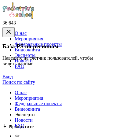
36 643
О нас
Mероприятия
Федеральные проекты
База PS по регионам
Видеокнига
Эксперты
Наведите на счётчик пользователей, чтобы
Новости
видеть данные
FAQ
Вход
Поиск по сайту
О нас
Mероприятия
Федеральные проекты
Видеокнига
Эксперты
Новости
FAQ
Прокрутите