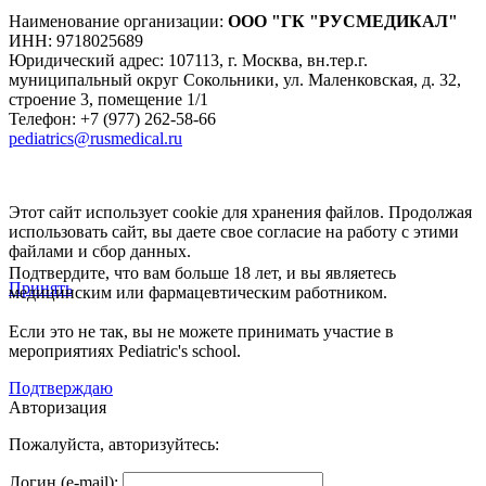
Наименование организации:
ООО
"ГК "РУСМЕДИКАЛ"
ИНН: 9718025689
Юридический адрес:
107113
,
г. Москва
,
вн.тер.г.
муниципальный округ Сокольники, ул. Маленковская, д. 32,
строение 3, помещение 1/1
Телефон: +7 (977) 262-58-66
pediatrics@rusmedical.ru
Этот сайт использует cookie для хранения файлов. Продолжая
использовать сайт, вы даете свое согласие на работу с этими
файлами и сбор данных.
Подтвердите, что вам больше 18 лет, и вы являетесь
Принять
медицинским или фармацевтическим работником.
Если это не так, вы не можете принимать участие в
мероприятиях Pediatric's school.
Подтверждаю
Авторизация
Пожалуйста, авторизуйтесь:
Логин (e-mail):