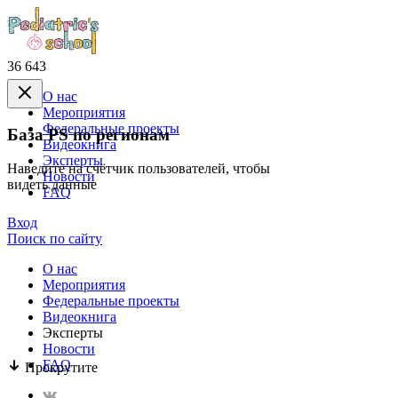
36 643
О нас
Mероприятия
Федеральные проекты
База PS по регионам
Видеокнига
Эксперты
Наведите на счётчик пользователей, чтобы
Новости
видеть данные
FAQ
Вход
Поиск по сайту
О нас
Mероприятия
Федеральные проекты
Видеокнига
Эксперты
Новости
FAQ
Прокрутите