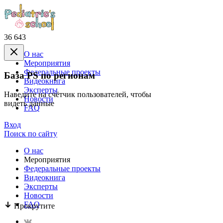
36 643
О нас
Mероприятия
Федеральные проекты
База PS по регионам
Видеокнига
Эксперты
Наведите на счётчик пользователей, чтобы
Новости
видеть данные
FAQ
Вход
Поиск по сайту
О нас
Mероприятия
Федеральные проекты
Видеокнига
Эксперты
Новости
FAQ
Прокрутите