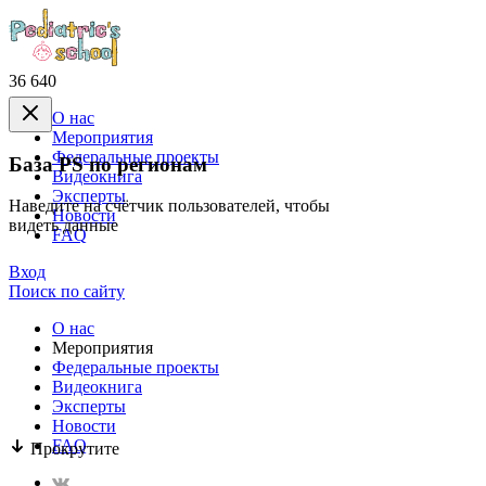
36 640
О нас
Mероприятия
Федеральные проекты
База PS по регионам
Видеокнига
Эксперты
Наведите на счётчик пользователей, чтобы
Новости
видеть данные
FAQ
Вход
Поиск по сайту
О нас
Mероприятия
Федеральные проекты
Видеокнига
Эксперты
Новости
FAQ
Прокрутите