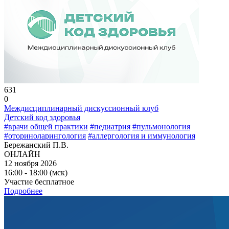
631
0
Междисциплинарный дискуссионный клуб
Детский код здоровья
#врачи общей практики
#педиатрия
#пульмонология
#оториноларингология
#аллергология и иммунология
Бережанский П.В.
ОНЛАЙН
12 ноября 2026
16:00 - 18:00 (мск)
Участие бесплатное
Подробнее