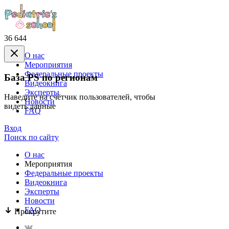
36 644
О нас
Mероприятия
Федеральные проекты
База PS по регионам
Видеокнига
Эксперты
Наведите на счётчик пользователей, чтобы
Новости
видеть данные
FAQ
Вход
Поиск по сайту
О нас
Mероприятия
Федеральные проекты
Видеокнига
Эксперты
Новости
FAQ
Прокрутите