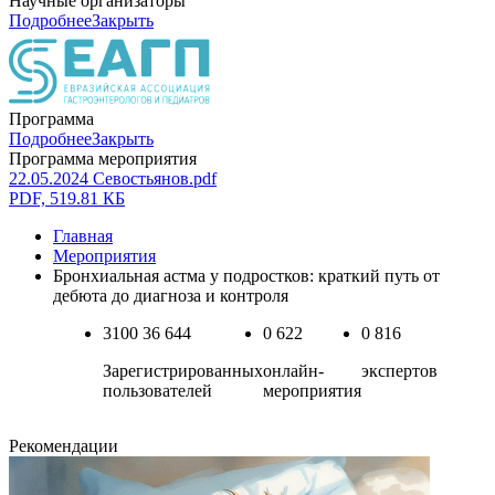
Научные организаторы
Подробнее
Закрыть
Программа
Подробнее
Закрыть
Программа мероприятия
22.05.2024 Севостьянов.pdf
PDF, 519.81 КБ
Главная
Мероприятия
Бронхиальная астма у подростков: краткий путь от
дебюта до диагноза и контроля
3100
36 644
0
622
0
816
Зарегистрированных
онлайн-
экспертов
пользователей
мероприятия
Рекомендации