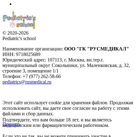
© 2020-2026
Pediatric's school
Наименование организации:
ООО
"ГК "РУСМЕДИКАЛ"
ИНН: 9718025689
Юридический адрес:
107113
,
г. Москва
,
вн.тер.г.
муниципальный округ Сокольники, ул. Маленковская, д. 32,
строение 3, помещение 1/1
Телефон: +7 (977) 262-58-66
pediatrics@rusmedical.ru
Этот сайт использует cookie для хранения файлов. Продолжая
использовать сайт, вы даете свое согласие на работу с этими
файлами и сбор данных.
Подтвердите, что вам больше 18 лет, и вы являетесь
Принять
медицинским или фармацевтическим работником.
Если это не так, вы не можете принимать участие в