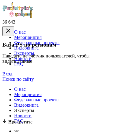
36 643
О нас
Mероприятия
Федеральные проекты
База PS по регионам
Видеокнига
Эксперты
Наведите на счётчик пользователей, чтобы
Новости
видеть данные
FAQ
Вход
Поиск по сайту
О нас
Mероприятия
Федеральные проекты
Видеокнига
Эксперты
Новости
FAQ
Прокрутите