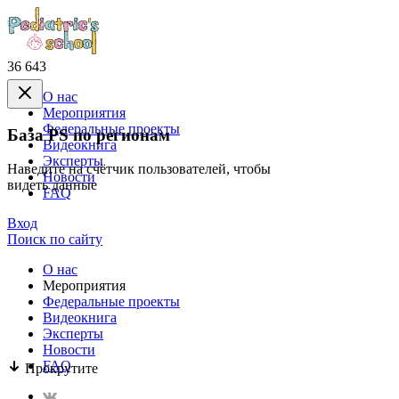
36 643
О нас
Mероприятия
Федеральные проекты
База PS по регионам
Видеокнига
Эксперты
Наведите на счётчик пользователей, чтобы
Новости
видеть данные
FAQ
Вход
Поиск по сайту
О нас
Mероприятия
Федеральные проекты
Видеокнига
Эксперты
Новости
FAQ
Прокрутите