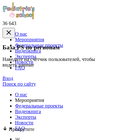
36 643
О нас
Mероприятия
Федеральные проекты
База PS по регионам
Видеокнига
Эксперты
Наведите на счётчик пользователей, чтобы
Новости
видеть данные
FAQ
Вход
Поиск по сайту
О нас
Mероприятия
Федеральные проекты
Видеокнига
Эксперты
Новости
FAQ
Прокрутите