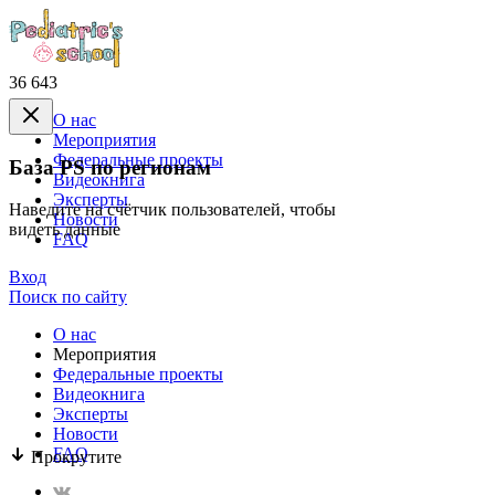
36 643
О нас
Mероприятия
Федеральные проекты
База PS по регионам
Видеокнига
Эксперты
Наведите на счётчик пользователей, чтобы
Новости
видеть данные
FAQ
Вход
Поиск по сайту
О нас
Mероприятия
Федеральные проекты
Видеокнига
Эксперты
Новости
FAQ
Прокрутите