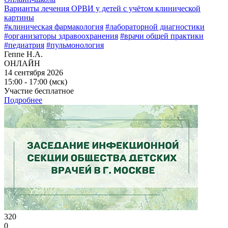
Варианты лечения ОРВИ у детей с учётом клинической
картины
#клиническая фармакология
#лабораторной диагностики
#организаторы здравоохранения
#врачи общей практики
#педиатрия
#пульмонология
Геппе Н.А.
ОНЛАЙН
14 сентября 2026
15:00 - 17:00 (мск)
Участие бесплатное
Подробнее
320
0