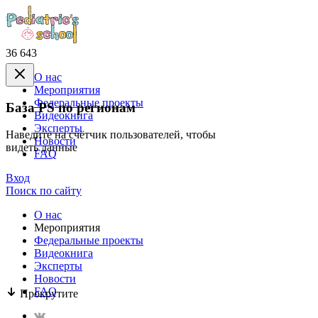
36 643
О нас
Mероприятия
Федеральные проекты
База PS по регионам
Видеокнига
Эксперты
Наведите на счётчик пользователей, чтобы
Новости
видеть данные
FAQ
Вход
Поиск по сайту
О нас
Mероприятия
Федеральные проекты
Видеокнига
Эксперты
Новости
FAQ
Прокрутите