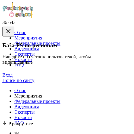
36 643
О нас
Mероприятия
Федеральные проекты
База PS по регионам
Видеокнига
Эксперты
Наведите на счётчик пользователей, чтобы
Новости
видеть данные
FAQ
Вход
Поиск по сайту
О нас
Mероприятия
Федеральные проекты
Видеокнига
Эксперты
Новости
FAQ
Прокрутите