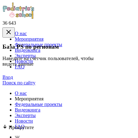
36 643
О нас
Mероприятия
Федеральные проекты
База PS по регионам
Видеокнига
Эксперты
Наведите на счётчик пользователей, чтобы
Новости
видеть данные
FAQ
Вход
Поиск по сайту
О нас
Mероприятия
Федеральные проекты
Видеокнига
Эксперты
Новости
FAQ
Прокрутите