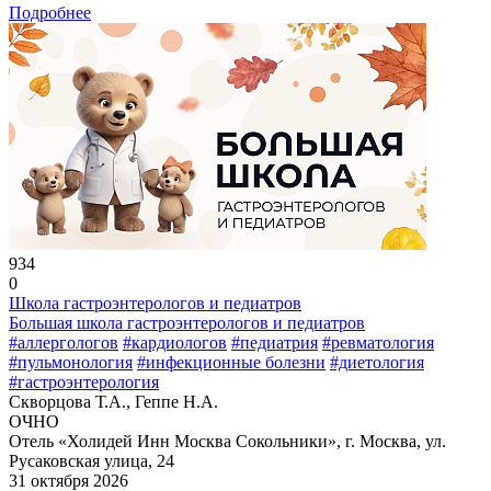
Подробнее
934
0
Школа гастроэнтерологов и педиатров
Большая школа гастроэнтерологов и педиатров
#аллергологов
#кардиологов
#педиатрия
#ревматология
#пульмонология
#инфекционные болезни
#диетология
#гастроэнтерология
Скворцова Т.А., Геппе Н.А.
ОЧНО
Отель «Холидей Инн Москва Сокольники», г. Москва, ул.
Русаковская улица, 24
31 октября 2026