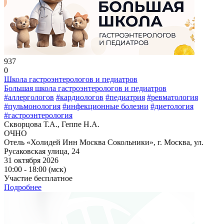
937
0
Школа гастроэнтерологов и педиатров
Большая школа гастроэнтерологов и педиатров
#аллергологов
#кардиологов
#педиатрия
#ревматология
#пульмонология
#инфекционные болезни
#диетология
#гастроэнтерология
Скворцова Т.А., Геппе Н.А.
ОЧНО
Отель «Холидей Инн Москва Сокольники», г. Москва, ул.
Русаковская улица, 24
31 октября 2026
10:00 - 18:00 (мск)
Участие бесплатное
Подробнее