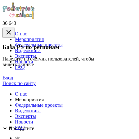
36 643
О нас
Mероприятия
Федеральные проекты
База PS по регионам
Видеокнига
Эксперты
Наведите на счётчик пользователей, чтобы
Новости
видеть данные
FAQ
Вход
Поиск по сайту
О нас
Mероприятия
Федеральные проекты
Видеокнига
Эксперты
Новости
FAQ
Прокрутите