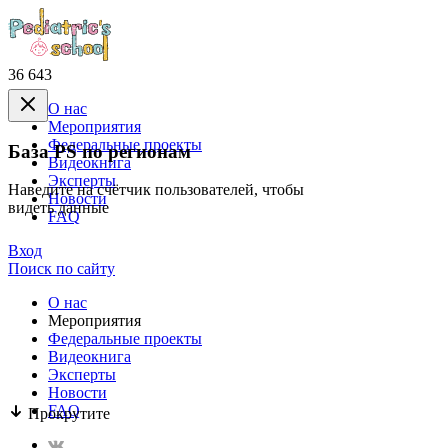
36 643
О нас
Mероприятия
Федеральные проекты
База PS по регионам
Видеокнига
Эксперты
Наведите на счётчик пользователей, чтобы
Новости
видеть данные
FAQ
Вход
Поиск по сайту
О нас
Mероприятия
Федеральные проекты
Видеокнига
Эксперты
Новости
FAQ
Прокрутите