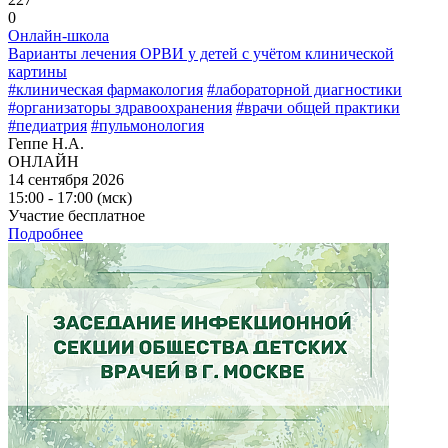
0
Онлайн-школа
Варианты лечения ОРВИ у детей с учётом клинической
картины
#клиническая фармакология
#лабораторной диагностики
#организаторы здравоохранения
#врачи общей практики
#педиатрия
#пульмонология
Геппе Н.А.
ОНЛАЙН
14 сентября 2026
15:00 - 17:00 (мск)
Участие бесплатное
Подробнее