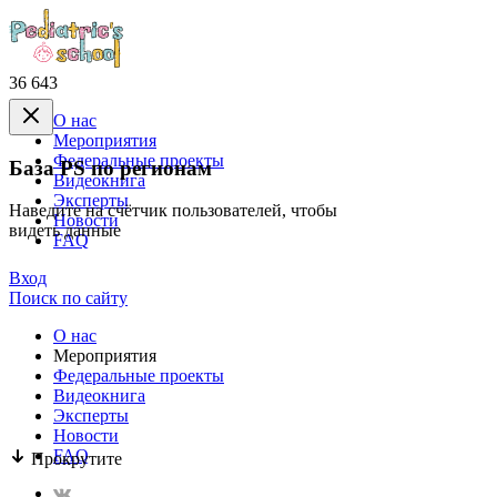
36 643
О нас
Mероприятия
Федеральные проекты
База PS по регионам
Видеокнига
Эксперты
Наведите на счётчик пользователей, чтобы
Новости
видеть данные
FAQ
Вход
Поиск по сайту
О нас
Mероприятия
Федеральные проекты
Видеокнига
Эксперты
Новости
FAQ
Прокрутите