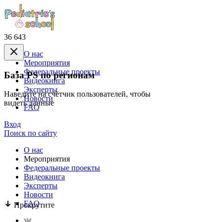
36 643
О нас
Mероприятия
Федеральные проекты
База PS по регионам
Видеокнига
Эксперты
Наведите на счётчик пользователей, чтобы
Новости
видеть данные
FAQ
Вход
Поиск по сайту
О нас
Mероприятия
Федеральные проекты
Видеокнига
Эксперты
Новости
FAQ
Прокрутите