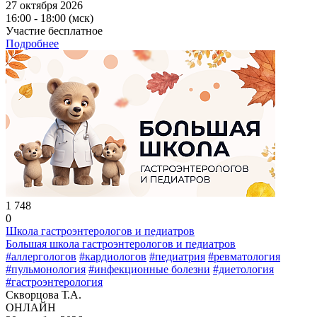
27 октября 2026
16:00 - 18:00 (мск)
Участие бесплатное
Подробнее
1 748
0
Школа гастроэнтерологов и педиатров
Большая школа гастроэнтерологов и педиатров
#аллергологов
#кардиологов
#педиатрия
#ревматология
#пульмонология
#инфекционные болезни
#диетология
#гастроэнтерология
Скворцова Т.А.
ОНЛАЙН