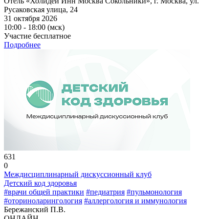
Отель «Холидей Инн Москва Сокольники», г. Москва, ул.
Русаковская улица, 24
31 октября 2026
10:00 - 18:00 (мск)
Участие бесплатное
Подробнее
631
0
Междисциплинарный дискуссионный клуб
Детский код здоровья
#врачи общей практики
#педиатрия
#пульмонология
#оториноларингология
#аллергология и иммунология
Бережанский П.В.
ОНЛАЙН