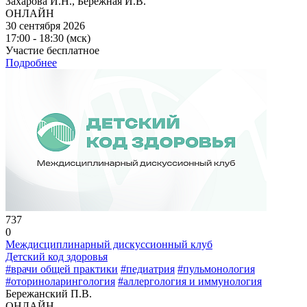
Захарова И.Н., Бережная И.В.
ОНЛАЙН
30 сентября 2026
17:00 - 18:30 (мск)
Участие бесплатное
Подробнее
737
0
Междисциплинарный дискуссионный клуб
Детский код здоровья
#врачи общей практики
#педиатрия
#пульмонология
#оториноларингология
#аллергология и иммунология
Бережанский П.В.
ОНЛАЙН