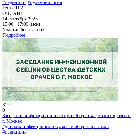
#педиатрия
#пульмонология
Геппе Н.А.
ОНЛАЙН
14 сентября 2026
15:00 - 17:00 (мск)
Участие бесплатное
Подробнее
319
0
Заседание инфекционной секции Общества детских врачей в
г. Москве
#детских инфекционистов
#врачи общей практики
#педиатрия