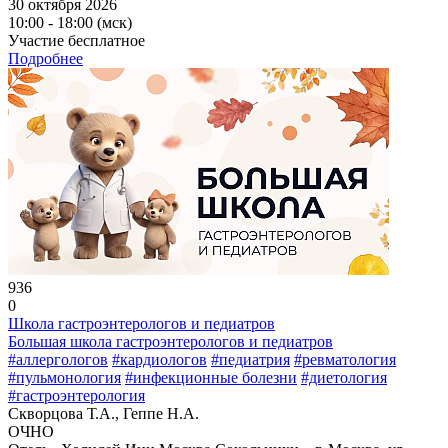
30 октября 2026
10:00 - 18:00 (мск)
Участие бесплатное
Подробнее
936
0
Школа гастроэнтерологов и педиатров
Большая школа гастроэнтерологов и педиатров
#аллергологов
#кардиологов
#педиатрия
#ревматология
#пульмонология
#инфекционные болезни
#диетология
#гастроэнтерология
Скворцова Т.А., Геппе Н.А.
ОЧНО