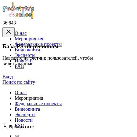
36 643
О нас
Mероприятия
Федеральные проекты
База PS по регионам
Видеокнига
Эксперты
Наведите на счётчик пользователей, чтобы
Новости
видеть данные
FAQ
Вход
Поиск по сайту
О нас
Mероприятия
Федеральные проекты
Видеокнига
Эксперты
Новости
FAQ
Прокрутите