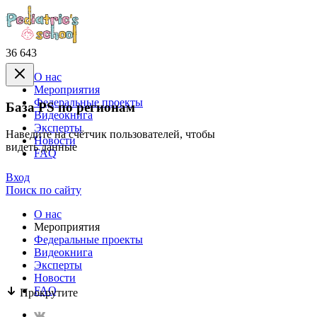
36 643
О нас
Mероприятия
Федеральные проекты
База PS по регионам
Видеокнига
Эксперты
Наведите на счётчик пользователей, чтобы
Новости
видеть данные
FAQ
Вход
Поиск по сайту
О нас
Mероприятия
Федеральные проекты
Видеокнига
Эксперты
Новости
FAQ
Прокрутите