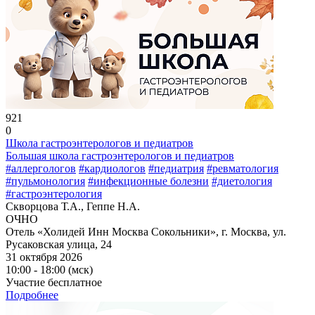
921
0
Школа гастроэнтерологов и педиатров
Большая школа гастроэнтерологов и педиатров
#аллергологов
#кардиологов
#педиатрия
#ревматология
#пульмонология
#инфекционные болезни
#диетология
#гастроэнтерология
Скворцова Т.А., Геппе Н.А.
ОЧНО
Отель «Холидей Инн Москва Сокольники», г. Москва, ул.
Русаковская улица, 24
31 октября 2026
10:00 - 18:00 (мск)
Участие бесплатное
Подробнее