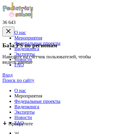
36 643
О нас
Mероприятия
Федеральные проекты
База PS по регионам
Видеокнига
Эксперты
Наведите на счётчик пользователей, чтобы
Новости
видеть данные
FAQ
Вход
Поиск по сайту
О нас
Mероприятия
Федеральные проекты
Видеокнига
Эксперты
Новости
FAQ
Прокрутите