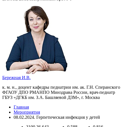
Бережная И.В.
к. м. н., доцент кафедры педиатрии им. ак. Г.Н. Сперанского
ФГАОУ ДПО РМАНПО Минздрава России, врач-педиатр
ГБУЗ «ДГКБ им. З.А. Башляевой ДЗМ», г. Москва
Главная
Мероприятия
08.02.2024. Герпетическая инфекция у детей
3100
36 643
0
588
0
816