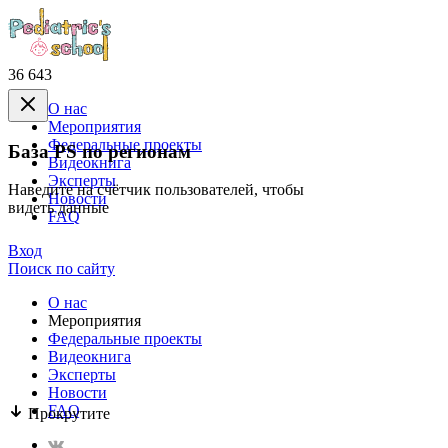
36 643
О нас
Mероприятия
Федеральные проекты
База PS по регионам
Видеокнига
Эксперты
Наведите на счётчик пользователей, чтобы
Новости
видеть данные
FAQ
Вход
Поиск по сайту
О нас
Mероприятия
Федеральные проекты
Видеокнига
Эксперты
Новости
FAQ
Прокрутите