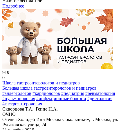
Участие бесплатное
Подробнее
919
0
Школа гастроэнтерологов и педиатров
Большая школа гастроэнтерологов и педиатров
#аллергологов
#кардиологов
#педиатрия
#ревматология
#пульмонология
#инфекционные болезни
#диетология
#гастроэнтерология
Скворцова Т.А., Геппе Н.А.
ОЧНО
Отель «Холидей Инн Москва Сокольники», г. Москва, ул.
Русаковская улица, 24
31 октября 2026