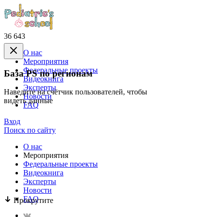
36 643
О нас
Mероприятия
Федеральные проекты
База PS по регионам
Видеокнига
Эксперты
Наведите на счётчик пользователей, чтобы
Новости
видеть данные
FAQ
Вход
Поиск по сайту
О нас
Mероприятия
Федеральные проекты
Видеокнига
Эксперты
Новости
FAQ
Прокрутите