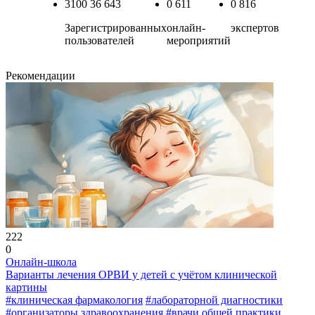
3100
36 643
0
611
0
816
Зарегистрированных
онлайн-
экспертов
пользователей
мероприятий
Рекомендации
222
0
Онлайн-школа
Варианты лечения ОРВИ у детей с учётом клинической
картины
#клиническая фармакология
#лабораторной диагностики
#организаторы здравоохранения
#врачи общей практики