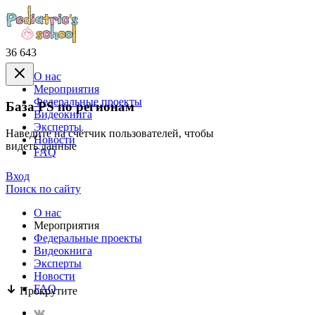
36 643
О нас
Mероприятия
Федеральные проекты
База PS по регионам
Видеокнига
Эксперты
Наведите на счётчик пользователей, чтобы
Новости
видеть данные
FAQ
Вход
Поиск по сайту
О нас
Mероприятия
Федеральные проекты
Видеокнига
Эксперты
Новости
FAQ
Прокрутите