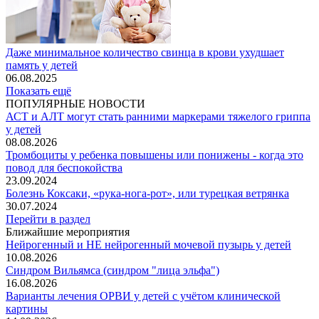
Даже минимальное количество свинца в крови ухудшает
память у детей
06.08.2025
Показать ещё
ПОПУЛЯРНЫЕ НОВОСТИ
АСТ и АЛТ могут стать ранними маркерами тяжелого гриппа
у детей
08.08.2026
Тромбоциты у ребенка повышены или понижены - когда это
повод для беспокойства
23.09.2024
Болезнь Коксаки, «рука-нога-рот», или турецкая ветрянка
30.07.2024
Перейти в раздел
Ближайшие мероприятия
Нейрогенный и НЕ нейрогенный мочевой пузырь у детей
10.08.2026
Синдром Вильямса (синдром "лица эльфа")
16.08.2026
Варианты лечения ОРВИ у детей с учётом клинической
картины