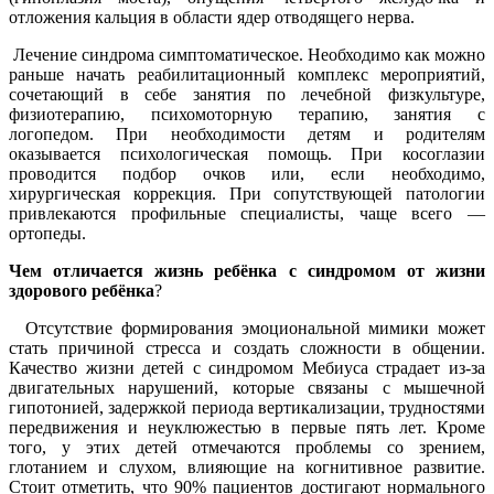
отложения кальция в области ядер отводящего нерва.
Лечение синдрома симптоматическое. Необходимо как можно
раньше начать реабилитационный комплекс мероприятий,
сочетающий в себе занятия по лечебной физкультуре,
физиотерапию, психомоторную терапию, занятия с
логопедом. При необходимости детям и родителям
оказывается психологическая помощь. При косоглазии
проводится подбор очков или, если необходимо,
хирургическая коррекция. При сопутствующей патологии
привлекаются профильные специалисты, чаще всего —
ортопеды.
Чем отличается жизнь ребёнка с синдромом от жизни
здорового ребёнка
?
Отсутствие формирования эмоциональной мимики может
стать причиной стресса и создать сложности в общении.
Качество жизни детей с синдромом Мебиуса страдает из-за
двигательных нарушений, которые связаны с мышечной
гипотонией, задержкой периода вертикализации, трудностями
передвижения и неуклюжестью в первые пять лет. Кроме
того, у этих детей отмечаются проблемы со зрением,
глотанием и слухом, влияющие на когнитивное развитие.
Стоит отметить, что 90% пациентов достигают нормального