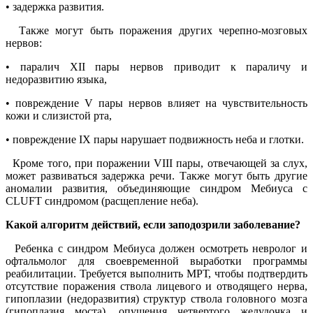
• задержка развития.
Также могут быть поражения других черепно-мозговых
нервов:
• паралич XII пары нервов приводит к параличу и
недоразвитию языка,
• повреждение V пары нервов влияет на чувствительность
кожи и слизистой рта,
• повреждение IX пары нарушает подвижность неба и глотки.
Кроме того, при поражении VIII пары, отвечающей за слух,
может развиваться задержка речи. Также могут быть другие
аномалии развития, объединяющие синдром Мебиуса с
CLUFT синдромом (расщепление неба).
Какой алгоритм действий, если заподозрили заболевание?
Ребенка с синдром Мебиуса должен осмотреть невролог и
офтальмолог для своевременной выработки программы
реабилитации. Требуется выполнить МРТ, чтобы подтвердить
отсутствие поражения ствола лицевого и отводящего нерва,
гипоплазии (недоразвития) структур ствола головного мозга
(гипоплазия моста), опущения четвертого желудочка и