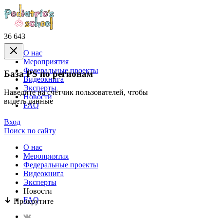
36 643
О нас
Mероприятия
Федеральные проекты
База PS по регионам
Видеокнига
Эксперты
Наведите на счётчик пользователей, чтобы
Новости
видеть данные
FAQ
Вход
Поиск по сайту
О нас
Mероприятия
Федеральные проекты
Видеокнига
Эксперты
Новости
FAQ
Прокрутите