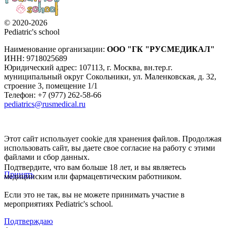
© 2020-2026
Pediatric's school
Наименование организации:
ООО
"ГК "РУСМЕДИКАЛ"
ИНН: 9718025689
Юридический адрес:
107113
,
г. Москва
,
вн.тер.г.
муниципальный округ Сокольники, ул. Маленковская, д. 32,
строение 3, помещение 1/1
Телефон: +7 (977) 262-58-66
pediatrics@rusmedical.ru
Этот сайт использует cookie для хранения файлов. Продолжая
использовать сайт, вы даете свое согласие на работу с этими
файлами и сбор данных.
Подтвердите, что вам больше 18 лет, и вы являетесь
Принять
медицинским или фармацевтическим работником.
Если это не так, вы не можете принимать участие в
мероприятиях Pediatric's school.
Подтверждаю