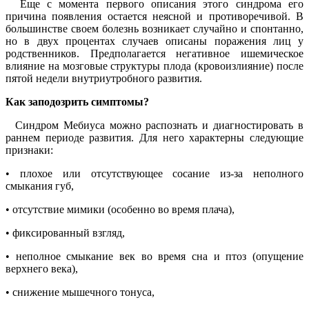
Еще с момента первого описания этого синдрома его
причина появления остается неясной и противоречивой. В
большинстве своем болезнь возникает случайно и спонтанно,
но в двух процентах случаев описаны поражения лиц у
родственников. Предполагается негативное ишемическое
влияние на мозговые структуры плода (кровоизлияние) после
пятой недели внутриутробного развития.
Как заподозрить симптомы?
Синдром Мебиуса можно распознать и диагностировать в
раннем периоде развития. Для него характерны следующие
признаки:
• плохое или отсутствующее сосание из-за неполного
смыкания губ,
• отсутствие мимики (особенно во время плача),
• фиксированный взгляд,
• неполное смыкание век во время сна и птоз (опущение
верхнего века),
• снижение мышечного тонуса,