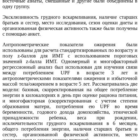
восточные азиаты, смешанные и другие были объединены в
одну группу.
Эксклюзивность грудного вскармливания, наличие старших
братьев и сестер, место исследования, сезон оценки диеты и
организованная физическая активность также были получены
с помощью анкет.
Антропометрические показатели ожирения были
использованы для расчета стандартизированных по возрасту и
полу z-баллов для ИМТ с использованием пороговых
значений z-балла ИМТ. Одномерный и многофакторный
регрессионный анализ был использован для изучения связи
между потреблением UPF в возрасте 3 лет и
антропометрическими показателями ожирения и избыточной
массой тела/ожирением в возрасте 5 лет. Рассматривались две
модели: базовая, скорректированная на общее потребление
энергии в килокалориях в день при оценке рациона питания,
и многофакторная (скорректированная с учетом степени
образования матери, потребления ею UPF во время
беременности, годового дохода домохозяйства, этнической
принадлежности ребенка, веса при рождении,
исключительности грудного вскармливания в 6 месяцев,
общего потребления энергии, наличия старших братьев и
сестер, организованной физической активности, место