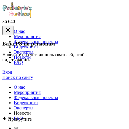
36 640
О нас
Mероприятия
Федеральные проекты
База PS по регионам
Видеокнига
Эксперты
Наведите на счётчик пользователей, чтобы
Новости
видеть данные
FAQ
Вход
Поиск по сайту
О нас
Mероприятия
Федеральные проекты
Видеокнига
Эксперты
Новости
FAQ
Прокрутите