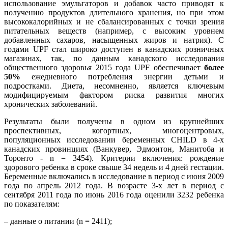
использование эмульгаторов и добавок часто приводят к
получению продуктов длительного хранения, но при этом
высококалорийных и не сбалансированных с точки зрения
питательных веществ (например, с высоким уровнем
добавленных сахаров, насыщенных жиров и натрия). С
годами UPF стал широко доступен в канадских розничных
магазинах, так, по данным канадского исследования
общественного здоровья 2015 года UPF обеспечивает
более
50%
ежедневного потребления энергии детьми и
подростками. Диета, несомненно, является ключевым
модифицируемым фактором риска развития многих
хронических заболеваний.
Результаты были получены в одном из крупнейших
проспективных, когортных, многоцентровых,
популяционных исследовании беременных CHILD в 4-х
канадских провинциях (Ванкувер, Эдмонтон, Манитоба и
Торонто - n = 3454). Критерии включения: рождение
здорового ребенка в сроке свыше 34 недель и 4 дней гестации.
Беременные включались в исследование в период с июня 2009
года по апрель 2012 года. В возрасте 3-х лет в период с
сентября 2011 года по июнь 2016 года оценили 3232 ребенка
по показателям:
– данные о питании (n = 2411);