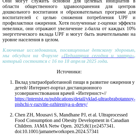
Они могут служить основой для целевых инициатив в
области общественного здравоохранения для центров
дошкольного воспитания и образовательных программ для
воспитателей с целью снижения потребления UPF и
профилактики ожирения. Хотя полученные z-оценки эффекта
невелики, они отражают увеличение z-балла от каждых 10%
энергетического вклада UPF и могут быть значительными на
уровне населения в целом.
Ключевые исследования, посвященные детскому здоровью,
мы обсудим на Форуме
«Педиатрия сегодня и завтра»
,
который состоится с 16 по 18 апреля 2025 года.
Источники:
Вклад ультраобработанной пищи в развитие ожирения у
детей/ Интернет-портал дистанционного
усовершенствования врачей «Интернист»//
https://internist.ru/publications/detail/vklad-ultraobrabotannoy-
pishchi-v-razvitie-ozhireniya-u-detey/
Chen ZH, Mousavi S, Mandhane PJ, et al. Ultraprocessed
Food Consumption and Obesity Development in Canadian
Children. JAMA Netw Open. 2025;8(1):e2457341.
doi:10.1001/jamanetworkopen.2024.57341