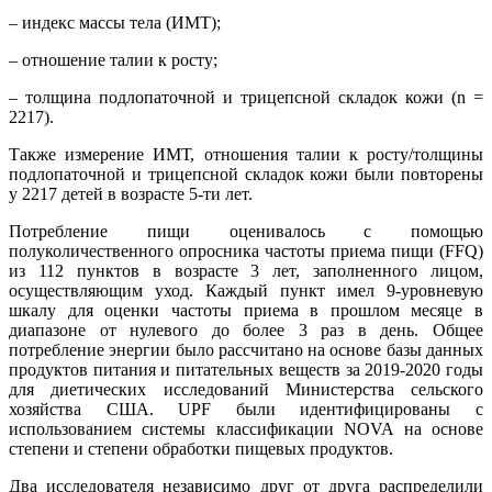
– индекс массы тела (ИМТ);
– отношение талии к росту;
– толщина подлопаточной и трицепсной складок кожи (n =
2217).
Также измерение ИМТ, отношения талии к росту/толщины
подлопаточной и трицепсной складок кожи были повторены
у 2217 детей в возрасте 5-ти лет.
Потребление пищи оценивалось с помощью
полуколичественного опросника частоты приема пищи (FFQ)
из 112 пунктов в возрасте 3 лет, заполненного лицом,
осуществляющим уход. Каждый пункт имел 9-уровневую
шкалу для оценки частоты приема в прошлом месяце в
диапазоне от нулевого до более 3 раз в день. Общее
потребление энергии было рассчитано на основе базы данных
продуктов питания и питательных веществ за 2019-2020 годы
для диетических исследований Министерства сельского
хозяйства США. UPF были идентифицированы с
использованием системы классификации NOVA на основе
степени и степени обработки пищевых продуктов.
Два исследователя независимо друг от друга распределили