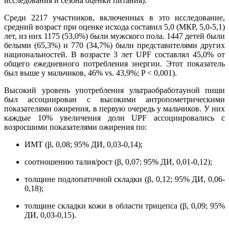
исследования и сезона оценки питания).
Среди 2217 участников, включенных в это исследование,
средний возраст при оценке исхода составил 5,0 (МКР, 5,0-5,1)
лет, из них 1175 (53,0%) были мужского пола. 1447 детей были
белыми (65,3%) и 770 (34,7%) были представителями других
национальностей. В возрасте 3 лет UPF составлял 45,0% от
общего ежедневного потребления энергии. Этот показатель
был выше у мальчиков, 46% vs. 43,9%; P < 0,001).
Высокий уровень употребления ультраобработаyной пиши
был ассоциирован с высокими антропометрическими
показателями ожирения, в первую очередь у мальчиков. У них
каждые 10% увеличения доли UPF ассоциировались с
возросшими показателями ожирения по:
ИМТ (β, 0,08; 95% ДИ, 0,03-0,14);
соотношению талия/рост (β, 0,07; 95% ДИ, 0,01-0,12);
толщине подлопаточной складки (β, 0,12; 95% ДИ, 0,06-
0,18);
толщине складки кожи в области трицепса (β, 0,09; 95%
ДИ, 0,03-0,15).