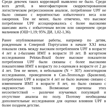
Среди девочек таких корреляций выявлено не было. Среди
всех детей, в многофакторном скорректированном
логистическом регрессионном анализе, потребление UPF не
было связано с вероятностью избыточного веса или
ожирения. Тем не менее, было отмечено, что высокое
потребление UPF ассоциировалось с более высокими
шансами жить с избыточным весом или ожирением среди
мальчиков (ОШ=1,19; 95% ДИ, 1,02-1,36).
Ранее опубликованные работы, например по детям,
рожденным в Северной Португалии в начале XXI века
показали связь между высоким потреблением UPF в возрасте
4 лет и z-баллами ИМТ в возрасте 10 лет. В когортном
исследовании Pelotas-Brazil более высокие показатели
потребления UPF были связаны с более высокими
показателями ИМТ к возрасту по z-оценкам в возрасте от 2 до
4 лет. Тем не менее, в небольшом (N = 307) лонгитюдном
исследовании, проведенном в Сан-Леопольдо (Бразилия),
потребление UPF в возрасте 4 лет не было значимо связано с
изменением ИМТ в возрасте 8 лет, но было связано с
окружностью талии. Возможные причины этих
несоответствий – различие изучаемых популяций и
отсутствие анализа по полу. Поэтому необходимы
дополнительные исследования для оценки влияния UPF в
более позднем детстве.