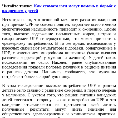
Читайте также:
Как стоматологи могут помочь в борьбе с
ожирением у детей
Несмотря на то, что основной механизм развития ожирения
при приеме UPF не совсем понятен, вероятнее всего именно
энергетическая насыщенность приводит к ожирению. Кроме
того, высокое содержание насыщенных жиров, натрия и
сахара делает UPF гипервкусными, что может привести к
чрезмерному потреблению. В то же время, исследования у
взрослых связывают эмульгаторы и добавки, обнаруженные в
UPF, с изменением микробиома кишечника (также выявляя
различия корреляций у мужчин и женщин). У детей таких
исследований не было. Наконец, ранее опубликованные
исследования показали половые различия в рационе питания
с раннего детства. Например, сообщается, что мужчины
потребляют более калорийную пищу.
В этом исследовании высокое потребление UPF в раннем
детстве было связано с развитием ожирения, в первую очередь
у мальчиков. С учетом того, что рацион питания канадских
детей сместился в сторону высокого потребления UPF и что
ожирение отслеживается на протяжении всей жизни,
полученные результаты могут иметь значение для
общественного здравоохранения и клинической практики.