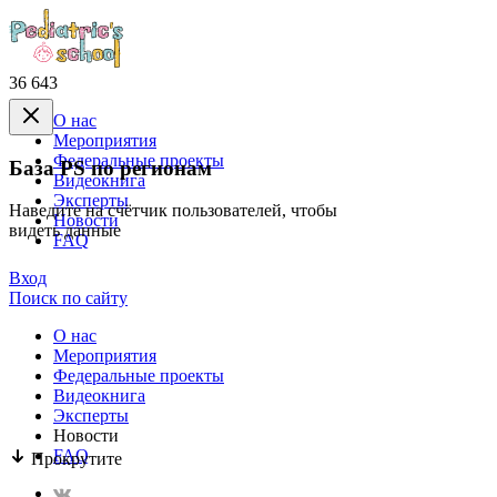
36 643
О нас
Mероприятия
Федеральные проекты
База PS по регионам
Видеокнига
Эксперты
Наведите на счётчик пользователей, чтобы
Новости
видеть данные
FAQ
Вход
Поиск по сайту
О нас
Mероприятия
Федеральные проекты
Видеокнига
Эксперты
Новости
FAQ
Прокрутите