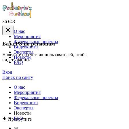
36 643
О нас
Mероприятия
Федеральные проекты
База PS по регионам
Видеокнига
Эксперты
Наведите на счётчик пользователей, чтобы
Новости
видеть данные
FAQ
Вход
Поиск по сайту
О нас
Mероприятия
Федеральные проекты
Видеокнига
Эксперты
Новости
FAQ
Прокрутите