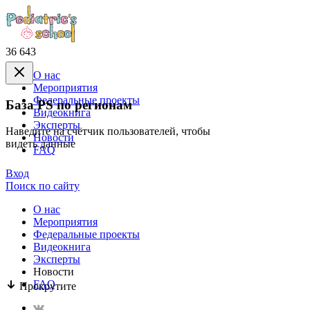
36 643
О нас
Mероприятия
Федеральные проекты
База PS по регионам
Видеокнига
Эксперты
Наведите на счётчик пользователей, чтобы
Новости
видеть данные
FAQ
Вход
Поиск по сайту
О нас
Mероприятия
Федеральные проекты
Видеокнига
Эксперты
Новости
FAQ
Прокрутите