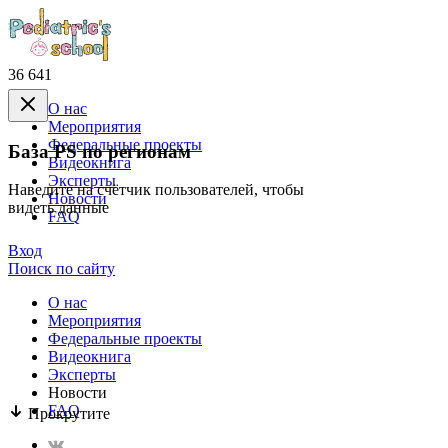
36 641
О нас
Mероприятия
Федеральные проекты
База PS по регионам
Видеокнига
Эксперты
Наведите на счётчик пользователей, чтобы
Новости
видеть данные
FAQ
Вход
Поиск по сайту
О нас
Mероприятия
Федеральные проекты
Видеокнига
Эксперты
Новости
FAQ
Прокрутите