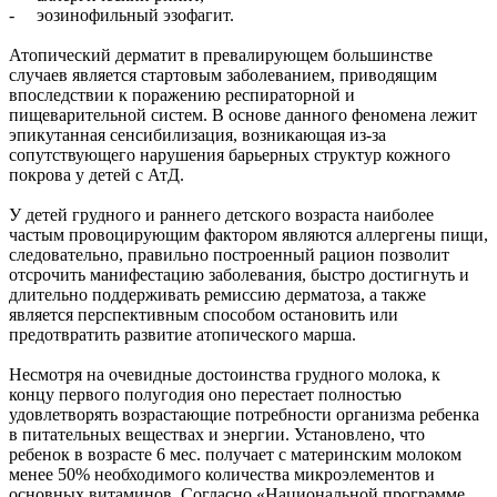
- эозинофильный эзофагит.
Атопический дерматит в превалирующем большинстве
случаев является стартовым заболеванием, приводящим
впоследствии к поражению респираторной и
пищеварительной систем. В основе данного феномена лежит
эпикутанная сенсибилизация, возникающая из-за
сопутствующего нарушения барьерных структур кожного
покрова у детей с АтД.
У детей грудного и раннего детского возраста наиболее
частым провоцирующим фактором являются аллергены пищи,
следовательно, правильно построенный рацион позволит
отсрочить манифестацию заболевания, быстро достигнуть и
длительно поддерживать ремиссию дерматоза, а также
является перспективным способом остановить или
предотвратить развитие атопического марша.
Несмотря на очевидные достоинства грудного молока, к
концу первого полугодия оно перестает полностью
удовлетворять возрастающие потребности организма ребенка
в питательных веществах и энергии. Установлено, что
ребенок в возрасте 6 мес. получает с материнским молоком
менее 50% необходимого количества микроэлементов и
основных витаминов. Согласно «Национальной программе