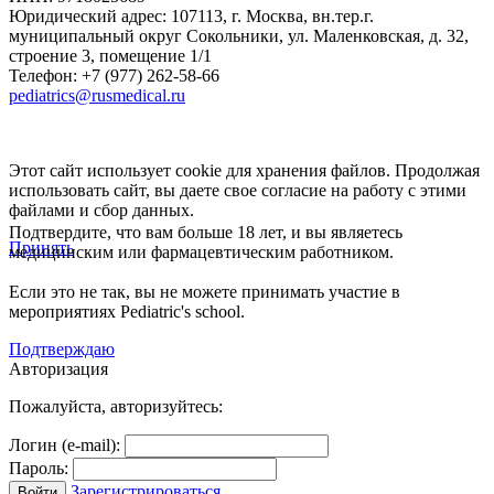
Юридический адрес:
107113
,
г. Москва
,
вн.тер.г.
муниципальный округ Сокольники, ул. Маленковская, д. 32,
строение 3, помещение 1/1
Телефон: +7 (977) 262-58-66
pediatrics@rusmedical.ru
Этот сайт использует cookie для хранения файлов. Продолжая
использовать сайт, вы даете свое согласие на работу с этими
файлами и сбор данных.
Подтвердите, что вам больше 18 лет, и вы являетесь
Принять
медицинским или фармацевтическим работником.
Если это не так, вы не можете принимать участие в
мероприятиях Pediatric's school.
Подтверждаю
Авторизация
Пожалуйста, авторизуйтесь:
Логин (e-mail):
Пароль:
Зарегистрироваться