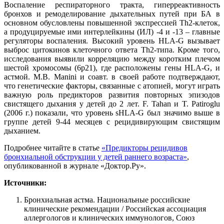
Воспаление респираторного тракта, гиперреактивность
бронхов и ремоделирование дыхательных путей при БА в
основном обусловлены повышенной экспрессией Тh2-клеток,
а продуцируемые ими интерлейкины (ИЛ) -4 и -13 – главные
регуляторы воспаления. Высокий уровень HLA-G вызывает
выброс цитокинов клеточного ответа Th2-типа. Кроме того,
исследования выявили корреляцию между коротким плечом
шестой хромосомы (6p21), где расположены гены HLA-G, и
астмой. M.B. Manini и соавт. в своей работе подтверждают,
что генетические факторы, связанные с атопией, могут играть
важную роль предикторов развития повторных эпизодов
свистящего дыхания у детей до 2 лет. F. Tahan и T. Patiroglu
(2006 г.) показали, что уровень sHLA-G был значимо выше в
группе детей 9-44 месяцев с рецидивирующим свистящим
дыханием.
Подробнее читайте в статье
«Предикторы рецидивов
бронхиальной обструкции у детей раннего возраста»
,
опубликованной в журнале «Доктор.Ру».
Источники:
Бронхиальная астма. Национальные российские
клинические рекомендации / Российская ассоциация
аллергологов и клинических иммунологов, Союз