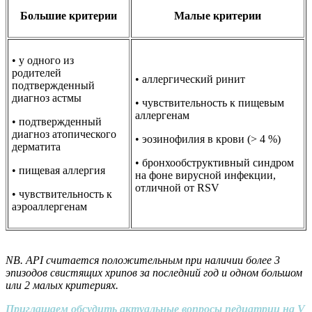
Большие критерии
Малые критерии
• у одного из
родителей
• аллергический ринит
подтвержденный
диагноз астмы
• чувствительность к пищевым
аллергенам
• подтвержденный
диагноз атопического
• эозинофилия в крови (> 4 %)
дерматита
• бронхообструктивный синдром
• пищевая аллергия
на фоне вирусной инфекции,
отличной от RSV
• чувствительность к
аэроаллергенам
NB. API считается положительным при наличии более 3
эпизодов свистящих хрипов за последний год и одном большом
или 2 малых критериях.
Приглашаем обсудить актуальные вопросы педиатрии на V