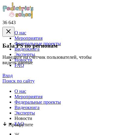
36 643
О нас
Mероприятия
Федеральные проекты
База PS по регионам
Видеокнига
Эксперты
Наведите на счётчик пользователей, чтобы
Новости
видеть данные
FAQ
Вход
Поиск по сайту
О нас
Mероприятия
Федеральные проекты
Видеокнига
Эксперты
Новости
FAQ
Прокрутите