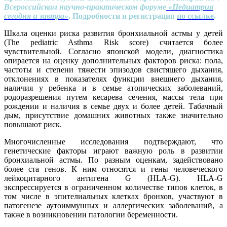
Всероссийском научно-практическом форуме
«Педиатрия
сегодня и завтра»
. Подробности и регистрация
по ссылке
.
Шкала оценки риска развития бронхиальной астмы у детей
(The pediatric Asthma Risk score) считается более
чувствительной. Согласно японской модели, диагностика
опирается на оценку дополнительных факторов риска: пола,
частоты и степени тяжести эпизодов свистящего дыхания,
отклонениях в показателях функции внешнего дыхания,
наличия у ребенка и в семье атопических заболеваний,
родоразрешения путем кесарева сечения, массы тела при
рождении и наличия в семье двух и более детей. Табачный
дым, присутствие домашних животных также значительно
повышают риск.
Многочисленные исследования подтверждают, что
генетические факторы играют важную роль в развитии
бронхиальной астмы. По разным оценкам, задействовано
более ста генов. К ним относятся и гены человеческого
лейкоцитарного антигена G (HLA-G). HLA-G
экспрессируется в ограниченном количестве типов клеток, в
том числе в эпителиальных клетках бронхов, участвуют в
патогенезе аутоиммунных и аллергических заболеваний, а
также в возникновении патологии беременности.