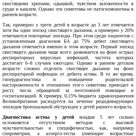
свистящими хрипами, одышкой, чувством заложенности в
груди и кашлем. Однако эти симптомы не патогномоничны в
раннем возрасте.
Так, примерно у трети детей в возрасте до 3 лет отмечается
хотя бы один эпизод свистящего дыхания, a примерно у 20%
отмечаются повторные эпизоды. При этом среди пациентов с
установленным диагнозом БА до 75% дебют свистящего
дыхания отмечается именно в этом возрасте. Первый эпизод
свистящего дыхания чаще всего развивается на фоне острых
респираторных вирусных инфекций, частота которых
достигает 6–8 случаев ежегодно. Однако в раннем детском
возрасте сложно отделить свистящее дыхание на фоне
респираторной инфекции от дебюта астмы. В то же время,
гипердиагностика и повышение родительской
настороженности в отношении этого симптома приводит к
росту числа обращений за неотложной помощью и
госпитализаций. К примеру, 0,15% бюджета здравоохранения
Великобритании расходуется на лечение рецидивирующих
эпизодов бронхиальной обструкции у детей раннего возраста.
Диагностика астмы у детей
младше 5 лет сильно
осложняется отсутствием методов с высокой
чувствительностью и специфичностью, как, например
спирометрия, а аллерго-тесты (имеющие возрастные