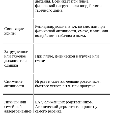
дыхания. Возникает при плаче,
физической нагрузке или воздействии
табачного дыма.
Рецидивирующие, в т.ч. во сне, или при
Свистящие
физической активности, смехе, плаче, или
хрипы
воздействии табачного дыма.
Затрудненное
или тяжелое
При плаче, физической нагрузке или
дыхание или
смехе
одышка
Снижение
Играет и смеется меньше ровесников,
активности
быстрее устает, в т.ч. при прогулке
Личный или
БА у ближайших родственников.
семейный
Атопический дерматит или ринит у
аллергоанамнез
самого ребенка.