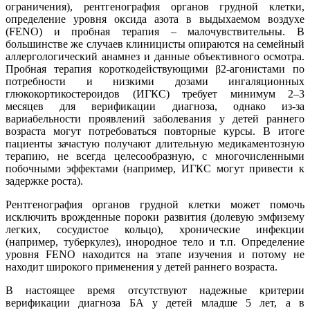
ограничения), рентгенография органов грудной клетки,
определение уровня оксида азота в выдыхаемом воздухе
(FENO) и пробная терапия – малочувствительны. В
большинстве же случаев клиницисты опираются на семейный
аллергологический анамнез и данные объективного осмотра.
Пробная терапия короткодействующими β2-агонистами по
потребности и низкими дозами ингаляционных
глюкокортикостероидов (ИГКС) требует минимум 2–3
месяцев для верификации диагноза, однако из-за
вариабельности проявлений заболевания у детей раннего
возраста могут потребоваться повторные курсы. В итоге
пациенты зачастую получают длительную медикаментозную
терапию, не всегда целесообразную, с многочисленными
побочными эффектами (например, ИГКС могут привести к
задержке роста).
Рентгенография органов грудной клетки может помочь
исключить врожденные пороки развития (долевую эмфизему
легких, сосудистое кольцо), хронические инфекции
(например, туберкулез), инородное тело и т.п. Определение
уровня FENO находится на этапе изучения и потому не
находит широкого применения у детей раннего возраста.
В настоящее время отсутствуют надежные критерии
верификации диагноза БА у детей младше 5 лет, а в