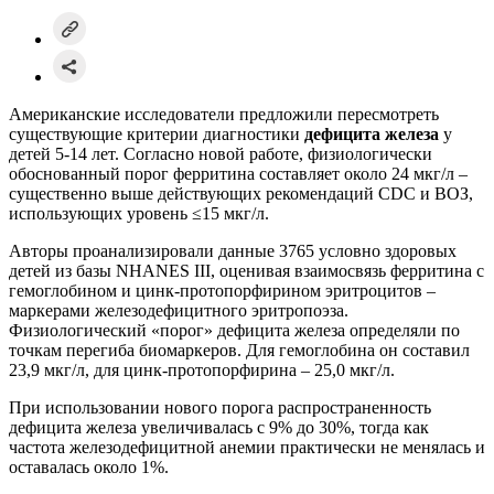
Американские исследователи предложили пересмотреть
существующие критерии диагностики
дефицита железа
у
детей 5-14 лет. Согласно новой работе, физиологически
обоснованный порог ферритина составляет около 24 мкг/л –
существенно выше действующих рекомендаций CDC и ВОЗ,
использующих уровень ≤15 мкг/л.
Авторы проанализировали данные 3765 условно здоровых
детей из базы NHANES III, оценивая взаимосвязь ферритина с
гемоглобином и цинк-протопорфирином эритроцитов –
маркерами железодефицитного эритропоэза.
Физиологический «порог» дефицита железа определяли по
точкам перегиба биомаркеров. Для гемоглобина он составил
23,9 мкг/л, для цинк-протопорфирина – 25,0 мкг/л.
При использовании нового порога распространенность
дефицита железа увеличивалась с 9% до 30%, тогда как
частота железодефицитной анемии практически не менялась и
оставалась около 1%.