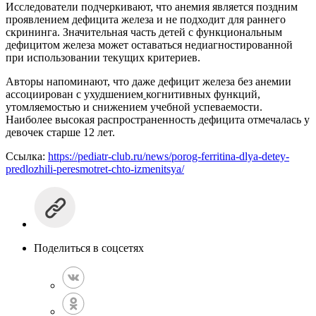
Исследователи подчеркивают, что анемия является поздним
проявлением дефицита железа и не подходит для раннего
скрининга. Значительная часть детей с функциональным
дефицитом железа может оставаться недиагностированной
при использовании текущих критериев.
Авторы напоминают, что даже дефицит железа без анемии
ассоциирован с ухудшением
когнитивных функций,
утомляемостью и снижением учебной успеваемости.
Наиболее высокая распространенность дефицита отмечалась у
девочек старше 12 лет.
Ссылка:
https://pediatr-club.ru/news/porog-ferritina-dlya-detey-
predlozhili-peresmotret-chto-izmenitsya/
Поделиться в соцсетях