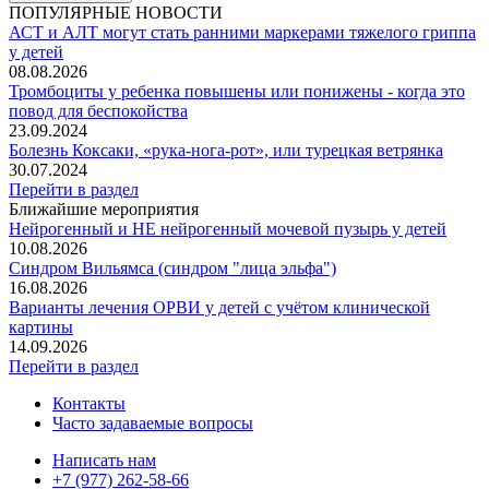
ПОПУЛЯРНЫЕ НОВОСТИ
АСТ и АЛТ могут стать ранними маркерами тяжелого гриппа
у детей
08.08.2026
Тромбоциты у ребенка повышены или понижены - когда это
повод для беспокойства
23.09.2024
Болезнь Коксаки, «рука-нога-рот», или турецкая ветрянка
30.07.2024
Перейти в раздел
Ближайшие мероприятия
Нейрогенный и НЕ нейрогенный мочевой пузырь у детей
10.08.2026
Синдром Вильямса (синдром "лица эльфа")
16.08.2026
Варианты лечения ОРВИ у детей с учётом клинической
картины
14.09.2026
Перейти в раздел
Контакты
Часто задаваемые вопросы
Написать нам
+7 (977) 262-58-66