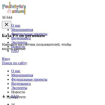
36 644
О нас
Mероприятия
Федеральные проекты
База PS по регионам
Видеокнига
Эксперты
Наведите на счётчик пользователей, чтобы
Новости
видеть данные
FAQ
Вход
Поиск по сайту
О нас
Mероприятия
Федеральные проекты
Видеокнига
Эксперты
Новости
FAQ
Прокрутите