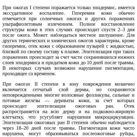
При ожогах I степени поражается только эпидермис, имеется
экссудативное воспаление. Гиперемия кожи обычно
отмечается при солнечных ожогах и других поражениях
ультрафиолетовым излечением. Полное восстановление
структуры кожи в этих случаях происходит спустя 2–3 дня
после ожога. Может наблюдаться местное шелушение. Для
других термических и химических ожогов характерны, кроме
гиперемии, отек кожи с образованием пузырей с жидкостью,
близкой по своему составу к плазме. Эпителизация при таких
поражениях происходит за счет части сохранившихся нижних
слоев эпидермиса и придатков кожи до 10 дней после травмы.
В некоторых случаях возможно нарушение пигментации,
проходящее со временем.
При ожогах II степени в зону повреждения мозаично
включается сетчатый слой дермы, но сохраняются
неповрежденными многие волосяные фолликулы, сальные и
потовые железы ― дериваты кожи, за счет которых
происходит эпителизация ожоговых ран. Отек
распространяется на всю дерму и на подкожно-жировую
клетчатку, что усугубляет нарушения микроциркуляции.
Эпителизация ожоговых ран II степени обычно наблюдается
через 18–20 дней после травмы. Пигментация кожи часто
нарушена, могут образовываться послеожоговые рубцы,