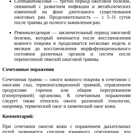
Септикотоксемия
― третий период ожоговой болезни,
связанный с развитием инфекции и метаболических
изменений на фоне длительного существования
ожоговых ран. Продолжительность ― с 5–11 суток
после травмы до полного заживления ран.
Реконвалесценция
― заключительный период ожоговой
болезни, который начинается после восстановления
кожного покрова и продолжается несколько недель и
месяцев до восстановления морфофункционального
состояния различных органов и систем после
перенесенной тяжелой ожоговой травмы.
Сочетанные поражения
Сочетанная травма ― ожоги кожного покрова в сочетании с
ожогами глаз, термоингаляционной травмой, отравлением
продуктами горения или общим перегреванием
(гипертермией) организма. К сочетанным поражениям
следует также относить ожоги различной этиологии,
например, термический ожог и химический ожог кожи.
Комментарий:
При сочетании ожогов кожи с поражением дыхательных
путей развивается синдром взаимного отягощения, что