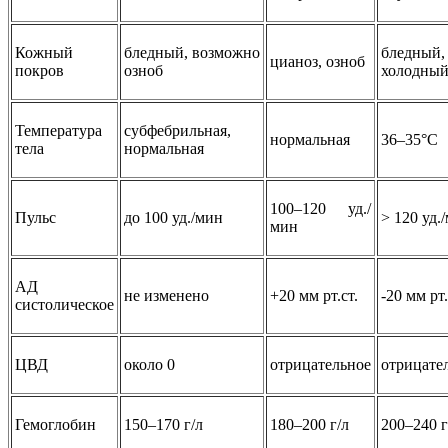
Кожный
бледный, возможно
бледный,
цианоз, озноб
покров
озноб
холодны
Температура
субфебрильная,
нормальная
36–35°С
тела
нормальная
100–120 уд./
Пульс
до 100 уд./мин
> 120 уд.
мин
АД
не изменено
+20 мм рт.ст.
-20 мм рт.
систолическое
ЦВД
около 0
отрицательное
отрицате
Гемоглобин
150–170 г/л
180–200 г/л
200–240 г