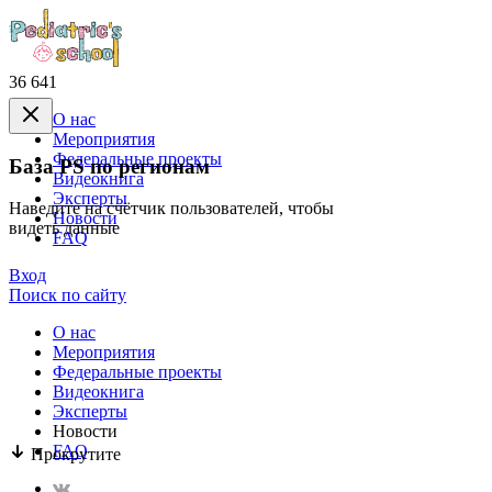
36 641
О нас
Mероприятия
Федеральные проекты
База PS по регионам
Видеокнига
Эксперты
Наведите на счётчик пользователей, чтобы
Новости
видеть данные
FAQ
Вход
Поиск по сайту
О нас
Mероприятия
Федеральные проекты
Видеокнига
Эксперты
Новости
FAQ
Прокрутите