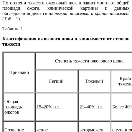
По степени тяжести ожоговый шок в зависимости от общей
площади ожога, клинической картины и данных
обследования делится на
легкий, тяжелый и крайне тяжелый
(Табл. 1).
Таблица 1
Классификация ожогового шока в зависимости от степени
тяжести
Степень тяжести ожогового шока
Признаки
Край
Легкий
Тяжелый
тяжел
Общая
площадь
15–20% п.т.
21–40% п.т.
Более 40%
ожогов
Сознание
ясное
заторможен.
спутанно