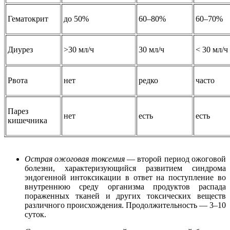
Гематокрит
до 50%
60–80%
60–70%
Диурез
>30 мл/ч
30 мл/ч
< 30 мл/ч
Рвота
нет
редко
часто
Парез
нет
есть
есть
кишечника
Острая ожоговая токсемия
― второй период ожоговой
болезни, характеризующийся развитием синдрома
эндогенной интоксикации в ответ на поступление во
внутреннюю среду организма продуктов распада
пораженных тканей и других токсических веществ
различного происхождения. Продолжительность ― 3–10
суток.