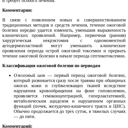
и требует особого лечения.
Комментарии:
В связи с появлением новых и совершенствованием
традиционных методов и средств лечения, течение ожоговой
болезни нередко удается изменить, уменьшив выраженность
клинических проявлений. Например, первичная (ранняя)
хирургическая некрэктомия с одномоментной
аутодермопластикой могут уменьшить клинические
проявления периода острой ожоговой токсемии и прервать
течение ожоговой болезни в начале периода септикотоксемии.
Классификация ожоговой болезни по периодам
Ожоговый шок
― первый период ожоговой болезни,
который развивается сразу после травмы при обширных
ожогах кожи и глубжележащих тканей вследствие
нарушения кровообращения на фоне гиповолемии,
проявляется гемоконцентрацией, гиперлактатемией,
метаболическим ацидозом и нарушением органных
функций (почек, желудочно-кишечного тракта и ЦНС).
Обычно продолжается до трех суток, в тяжелых случаях
― до пяти.
Комментарий: