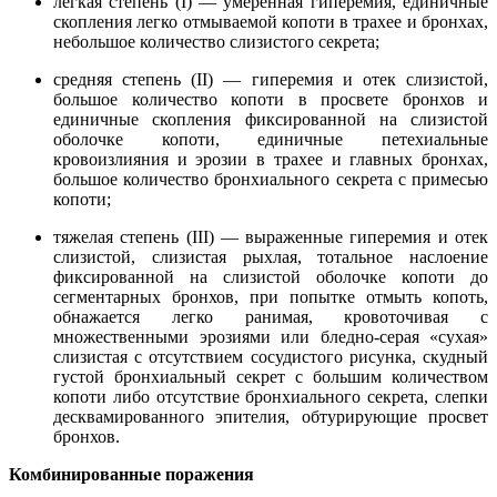
легкая степень (I) ― умеренная гиперемия, единичные
скопления легко отмываемой копоти в трахее и бронхах,
небольшое количество слизистого секрета;
средняя степень (II) ― гиперемия и отек слизистой,
большое количество копоти в просвете бронхов и
единичные скопления фиксированной на слизистой
оболочке копоти, единичные петехиальные
кровоизлияния и эрозии в трахее и главных бронхах,
большое количество бронхиального секрета с примесью
копоти;
тяжелая степень (III) ― выраженные гиперемия и отек
слизистой, слизистая рыхлая, тотальное наслоение
фиксированной на слизистой оболочке копоти до
сегментарных бронхов, при попытке отмыть копоть,
обнажается легко ранимая, кровоточивая с
множественными эрозиями или бледно-серая «сухая»
слизистая с отсутствием сосудистого рисунка, скудный
густой бронхиальный секрет с большим количеством
копоти либо отсутствие бронхиального секрета, слепки
десквамированного эпителия, обтурирующие просвет
бронхов.
Комбинированные поражения