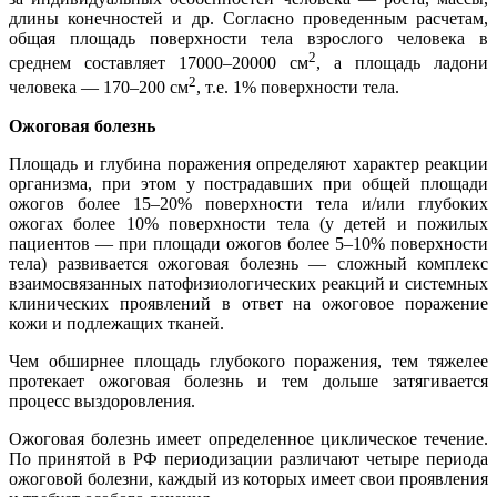
длины конечностей и др. Согласно проведенным расчетам,
общая площадь поверхности тела взрослого человека в
2
среднем составляет 17000–20000 см
, а площадь ладони
2
человека ― 170–200 см
, т.е. 1% поверхности тела.
Ожоговая болезнь
Площадь и глубина поражения определяют характер реакции
организма, при этом у пострадавших при общей площади
ожогов более 15–20% поверхности тела и/или глубоких
ожогах более 10% поверхности тела (у детей и пожилых
пациентов ― при площади ожогов более 5–10% поверхности
тела) развивается ожоговая болезнь ― сложный комплекс
взаимосвязанных патофизиологических реакций и системных
клинических проявлений в ответ на ожоговое поражение
кожи и подлежащих тканей.
Чем обширнее площадь глубокого поражения, тем тяжелее
протекает ожоговая болезнь и тем дольше затягивается
процесс выздоровления.
Ожоговая болезнь имеет определенное циклическое течение.
По принятой в РФ периодизации различают четыре периода
ожоговой болезни, каждый из которых имеет свои проявления