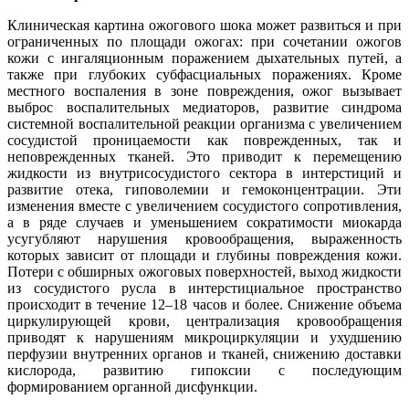
Клиническая картина ожогового шока может развиться и при
ограниченных по площади ожогах: при сочетании ожогов
кожи с ингаляционным поражением дыхательных путей, а
также при глубоких субфасциальных поражениях. Кроме
местного воспаления в зоне повреждения, ожог вызывает
выброс воспалительных медиаторов, развитие синдрома
системной воспалительной реакции организма с увеличением
сосудистой проницаемости как поврежденных, так и
неповрежденных тканей. Это приводит к перемещению
жидкости из внутрисосудистого сектора в интерстиций и
развитие отека, гиповолемии и гемоконцентрации. Эти
изменения вместе с увеличением сосудистого сопротивления,
а в ряде случаев и уменьшением сократимости миокарда
усугубляют нарушения кровообращения, выраженность
которых зависит от площади и глубины повреждения кожи.
Потери с обширных ожоговых поверхностей, выход жидкости
из сосудистого русла в интерстициальное пространство
происходит в течение 12–18 часов и более. Снижение объема
циркулирующей крови, централизация кровообращения
приводят к нарушениям микроциркуляции и ухудшению
перфузии внутренних органов и тканей, снижению доставки
кислорода, развитию гипоксии с последующим
формированием органной дисфункции.