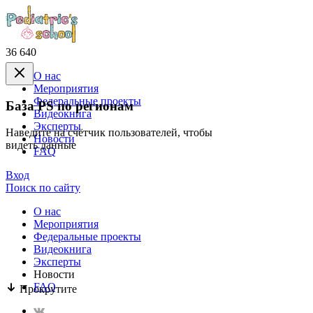
36 640
О нас
Mероприятия
Федеральные проекты
База PS по регионам
Видеокнига
Эксперты
Наведите на счётчик пользователей, чтобы
Новости
видеть данные
FAQ
Вход
Поиск по сайту
О нас
Mероприятия
Федеральные проекты
Видеокнига
Эксперты
Новости
FAQ
Прокрутите