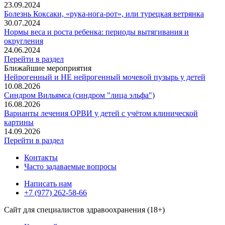
23.09.2024
Болезнь Коксаки, «рука-нога-рот», или турецкая ветрянка
30.07.2024
Нормы веса и роста ребенка: периоды вытягивания и
округления
24.06.2024
Перейти в раздел
Ближайшие мероприятия
Нейрогенный и НЕ нейрогенный мочевой пузырь у детей
10.08.2026
Синдром Вильямса (синдром "лица эльфа")
16.08.2026
Варианты лечения ОРВИ у детей с учётом клинической
картины
14.09.2026
Перейти в раздел
Контакты
Часто задаваемые вопросы
Написать нам
+7 (977) 262-58-66
Сайт для специалистов здравоохранения (18+)