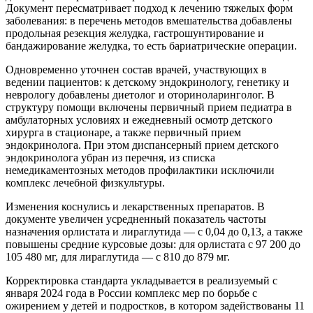
Документ пересматривает подход к лечению тяжелых форм
заболевания: в перечень методов вмешательства добавлены
продольная резекция желудка, гастрошунтирование и
бандажирование желудка, то есть бариатрические операции.
Одновременно уточнен состав врачей, участвующих в
ведении пациентов: к детскому эндокринологу, генетику и
неврологу добавлены диетолог и оториноларинголог. В
структуру помощи включены первичный прием педиатра в
амбулаторных условиях и ежедневный осмотр детского
хирурга в стационаре, а также первичный прием
эндокринолога. При этом диспансерный прием детского
эндокринолога убран из перечня, из списка
немедикаментозных методов профилактики исключили
комплекс лечебной физкультуры.
Изменения коснулись и лекарственных препаратов. В
документе увеличен усредненный показатель частоты
назначения орлистата и лираглутида — с 0,04 до 0,13, а также
повышены средние курсовые дозы: для орлистата с 97 200 до
105 480 мг, для лираглутида — с 810 до 879 мг.
Корректировка стандарта укладывается в реализуемый с
января 2024 года в России комплекс мер по борьбе с
ожирением у детей и подростков, в котором задействованы 11