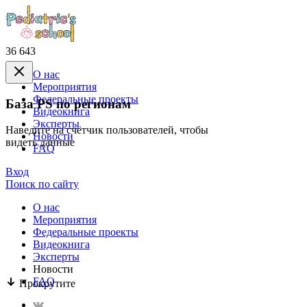
36 643
О нас
Mероприятия
Федеральные проекты
База PS по регионам
Видеокнига
Эксперты
Наведите на счётчик пользователей, чтобы
Новости
видеть данные
FAQ
Вход
Поиск по сайту
О нас
Mероприятия
Федеральные проекты
Видеокнига
Эксперты
Новости
FAQ
Прокрутите