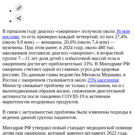
В прошлом году диагноз «ожирение» получили около
36 млн
россиян
, то есть примерно каждый четвертый, из них 27,4%
(около 9,9 млн) — женщины, 20,6% (около 7,4 млн) —
мужчины. При этом ранее, в 2024 году, около 480 тыс.
школьников поставили диагноз «ожирение», в возрастной
группе 7—11 лет доля детей с избыточной массой тела и
ожирением достигает приблизительно 33%. В Минздраве РФ
ожирение считают одной из главных угроз для здоровья
россиян. По данным главы ведомства Михаила Мурашко, в
России с ожирением сталкивается около
25% населения
.
Министр связывает проблему не только с питанием, но и с
малоподвижным образом жизни, снижением двигательной
активности после пандемии COVID-19 и активным
маркетингом нездоровых продуктов.
В связи с актуальностью проблемы были изменены подходы в
ведении данной группы пациентов.
Минздрав РФ утвердил новый стандарт медицинской помощи
детям при ожирении, который заменил регламент 2022 года.