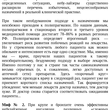
определенных ситуациях, небу-лайзеры существенно
расширили перечень избыточных, нецелесообразных
назначений в реальной клинической практике.
При таком необдуманном подходе к назначениям мы
неизбежно приходим к полипрагмазии. По нашим данным,
полипрагмазия в стационарах второго и третьего уровня
медицинской помощи достигает 78–86% в разных регионах
РФ. Полипрагмазия определяет ятрогенный риск —
увеличивает риск развития побочных реакций на лекарства.
Но у стремления полечить любого пациента как можно
обильнее и интенсивнее есть еще одно следствие. Мы, именно
мы — врачи, приучили наших пациентов к такому
неизбирательному, бездумному подходу в выборе лекарств.
Именно поэтому у нас в стране так часты самоназначения
весьма серьезных (и, к сожалению, легко доступных в
аптечной сети) препаратов. Здесь «порочный круг»
замыкается: приходя к врачу в следующий раз, пациент уже не
приемлет короткого списка назначений. Так формируется
убеждение: чем меньше лекарств доктор назначил, тем доктор
хуже. И доктор снова старается соответствовать ожиданиям
пациента...
Миф № 2.
При крупе и бронхите очень эффективны
небулайзерные ингаляции различных «сложных