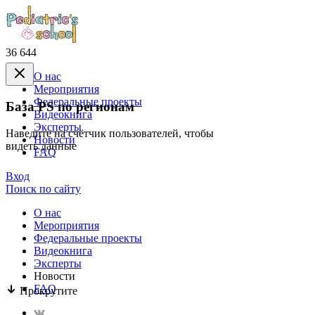
36 644
О нас
Mероприятия
Федеральные проекты
База PS по регионам
Видеокнига
Эксперты
Наведите на счётчик пользователей, чтобы
Новости
видеть данные
FAQ
Вход
Поиск по сайту
О нас
Mероприятия
Федеральные проекты
Видеокнига
Эксперты
Новости
FAQ
Прокрутите