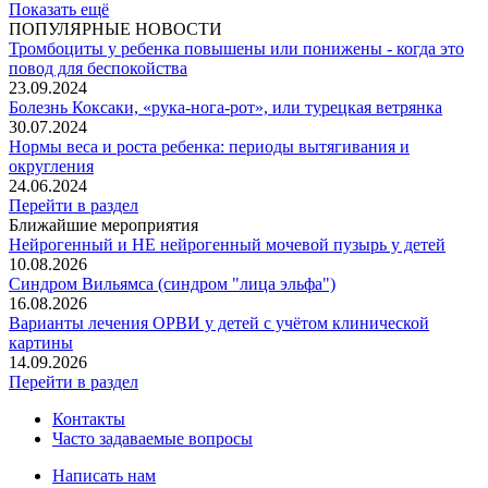
Показать ещё
ПОПУЛЯРНЫЕ НОВОСТИ
Тромбоциты у ребенка повышены или понижены - когда это
повод для беспокойства
23.09.2024
Болезнь Коксаки, «рука-нога-рот», или турецкая ветрянка
30.07.2024
Нормы веса и роста ребенка: периоды вытягивания и
округления
24.06.2024
Перейти в раздел
Ближайшие мероприятия
Нейрогенный и НЕ нейрогенный мочевой пузырь у детей
10.08.2026
Синдром Вильямса (синдром "лица эльфа")
16.08.2026
Варианты лечения ОРВИ у детей с учётом клинической
картины
14.09.2026
Перейти в раздел
Контакты
Часто задаваемые вопросы
Написать нам