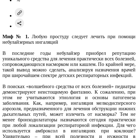
Миф № 1.
Любую простуду следует лечить при помощи
небулайзерных ингаляций
В последние годы небулайзер приобрел репутацию
уникального средства для лечения практически всех болезней,
сопровождающихся насморком или кашлем. По крайней мере,
такой вывод можно сделать, анализируя назначения врачей
при широчайшем спектре детских респираторных инфекций.
В поисках «волшебного средства от всех болезней» педиатры
демонстрируют неистощимую фантазию. К сожалению, при
этом не учитываются этиология и основы патогенеза
заболевания. Как, например, ингаляция мелкодисперсного
аэрозоля, предназначенного для лечения обструкции нижних
дыхательных путей, может излечить от насморка? Тем не
менее бронходилататоры назначаются сегодня практически
при любой локализации респираторной инфекции. Для чего
используется амброксол в ингаляциях при коклюше?
Удивительно – при всей полезности и нужности в