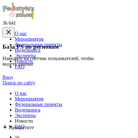
36 641
О нас
Mероприятия
Федеральные проекты
База PS по регионам
Видеокнига
Эксперты
Наведите на счётчик пользователей, чтобы
Новости
видеть данные
FAQ
Вход
Поиск по сайту
О нас
Mероприятия
Федеральные проекты
Видеокнига
Эксперты
Новости
FAQ
Прокрутите