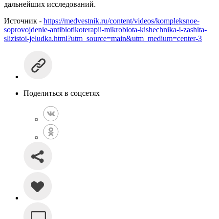
дальнейших исследований.
Источник -
https://medvestnik.ru/content/videos/kompleksnoe-
soprovojdenie-antibiotikoterapii-mikrobiota-kishechnika-i-zashita-
slizistoi-jeludka.html?utm_source=main&utm_medium=center-3
Поделиться в соцсетях