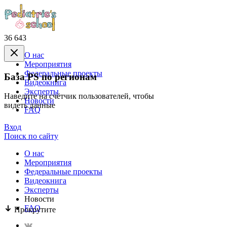
36 643
О нас
Mероприятия
Федеральные проекты
База PS по регионам
Видеокнига
Эксперты
Наведите на счётчик пользователей, чтобы
Новости
видеть данные
FAQ
Вход
Поиск по сайту
О нас
Mероприятия
Федеральные проекты
Видеокнига
Эксперты
Новости
FAQ
Прокрутите