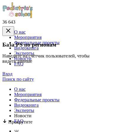
36 643
О нас
Mероприятия
Федеральные проекты
База PS по регионам
Видеокнига
Эксперты
Наведите на счётчик пользователей, чтобы
Новости
видеть данные
FAQ
Вход
Поиск по сайту
О нас
Mероприятия
Федеральные проекты
Видеокнига
Эксперты
Новости
FAQ
Прокрутите