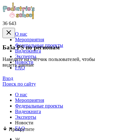
36 643
О нас
Mероприятия
Федеральные проекты
База PS по регионам
Видеокнига
Эксперты
Наведите на счётчик пользователей, чтобы
Новости
видеть данные
FAQ
Вход
Поиск по сайту
О нас
Mероприятия
Федеральные проекты
Видеокнига
Эксперты
Новости
FAQ
Прокрутите