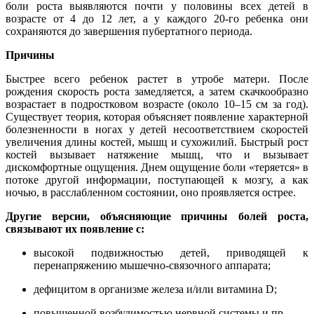
боли роста выявляются почти у половины всех детей в
возрасте от 4 до 12 лет, а у каждого 20-го ребенка они
сохраняются до завершения пубертатного периода.
Причины
Быстрее всего ребенок растет в утробе матери. После
рождения скорость роста замедляется, а затем скачкообразно
возрастает в подростковом возрасте (около 10–15 см за год).
Существует теория, которая объясняет появление характерной
болезненности в ногах у детей несоответствием скоростей
увеличения длины костей, мышц и сухожилий. Быстрый рост
костей вызывает натяжение мышц, что и вызывает
дискомфортные ощущения. Днем ощущение боли «теряется» в
потоке другой информации, поступающей к мозгу, а как
ночью, в расслабленном состоянии, оно проявляется острее.
Другие версии, объясняющие причины болей роста,
связывают их появление с:
высокой подвижностью детей, приводящей к
перенапряжению мышечно-связочного аппарата;
дефицитом в организме железа и/или витамина D;
повышенной возбудимостью нервной системы и пр.