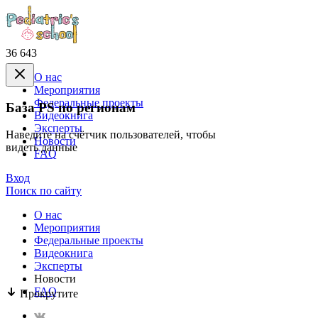
36 643
О нас
Mероприятия
Федеральные проекты
База PS по регионам
Видеокнига
Эксперты
Наведите на счётчик пользователей, чтобы
Новости
видеть данные
FAQ
Вход
Поиск по сайту
О нас
Mероприятия
Федеральные проекты
Видеокнига
Эксперты
Новости
FAQ
Прокрутите