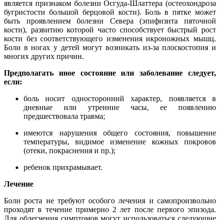
является признаком болезни Осгуда-Шлаттера (остеохондроза
бугристости большой берцовой кости). Боль в пятке может
быть проявлением болезни Севера (эпифизита пяточной
кости), развитию которой часто способствует быстрый рост
кости без соответствующего изменения икроножных мышц.
Боли в ногах у детей могут возникать из-за плоскостопия и
многих других причин.
Предполагать иное состояние или заболевание следует,
если:
боль носит односторонний характер, появляется в
дневные или утренние часы, ее появлению
предшествовала травма;
имеются нарушения общего состояния, повышение
температуры, видимое изменение кожных покровов
(отеки, покраснения и пр.);
ребенок прихрамывает.
Лечение
Боли роста не требуют особого лечения и самопроизвольно
проходят в течение примерно 2 лет после первого эпизода.
Для облегчения симптомов могут использоваться следующие