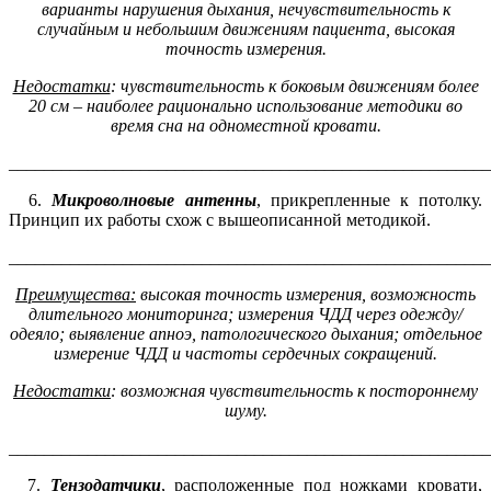
варианты нарушения дыхания, нечувствительн
ость
к
случайным и небольшим движениям пациента, высокая
точность измерения.
Недостатки
:
чувствительность к боковым движениям более
20 см –
наиболее рационально использование методики во
время сна на одноместной кровати
.
_______________________________________________________
6.
М
икроволновы
е
антенн
ы
, прикрепленные к потолку.
Принцип их работы схож с вышеописанной методикой.
_______________________________________________________
Преимущества:
в
ысокая точность измерения
, в
озможность
длительного мониторинга
;
измерения ЧДД через
одежду
/
одеяло
;
выявлени
е
апноэ, патологического дыхания
;
отдельно
е
измерени
е
ЧДД и частоты сердечных сокращений
.
Недостатки
:
возможная
чувствительность
к посторонн
ему
шуму
.
_______________________________________________________
7.
Т
ензодатчик
и
, расположенные под ножками кровати,