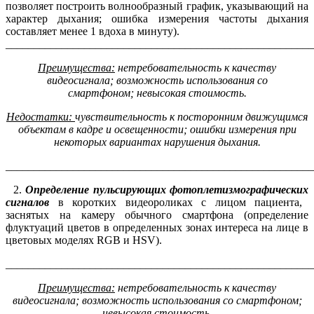
позволяет построить волнообразный график, указывающий на
характер дыхания; ошибка измерения частоты дыхания
составляет менее 1 вдоха в минуту).
_______________________________________________________
Преимущества:
нетребовательность к качеству
видеосигнала; возможность использования со
смартфоном
;
невысокая стоимость.
Недостатки:
ч
увствительность к посторонним движущимся
объектам в кадре
и
освещенности;
о
шибки измерения при
некоторых вариантах нарушения дыхания.
_______________________________________________________
2.
О
пределени
е
пульсирующих
фотоплетизмографических
сигналов
в коротких видеороликах с лицом пациента,
заснятых на камеру обычного смартфона (определение
флуктуаций цветов в определенных зонах интереса на лице в
цветовых моделях RGB и HSV).
_______________________________________________________
Преимущества:
нетребовательность к качеству
видеосигнала; возможность использования со смартфоном;
невысокая стоимость.