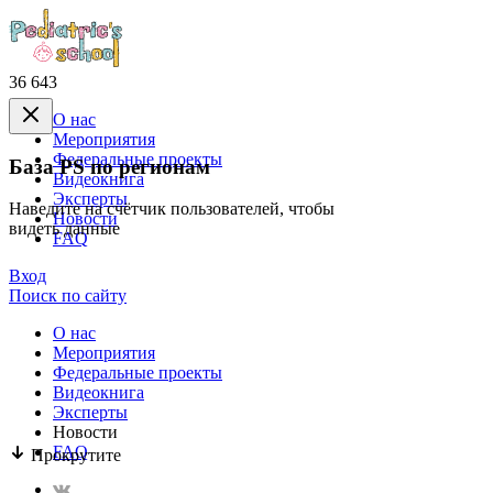
36 643
О нас
Mероприятия
Федеральные проекты
База PS по регионам
Видеокнига
Эксперты
Наведите на счётчик пользователей, чтобы
Новости
видеть данные
FAQ
Вход
Поиск по сайту
О нас
Mероприятия
Федеральные проекты
Видеокнига
Эксперты
Новости
FAQ
Прокрутите