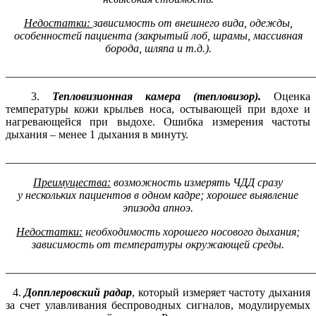
Недостатки:
з
ависимость от внешнего вида, одежды,
особенностей пациента
(
закрытый лоб, шрамы,
массивная
борода, шляпа и т.д.)
.
_______________________________________________________
3.
Т
епловизионн
ая
камера
(
тепловизор
)
.
Оценка
температуры кожи крыльев носа, остывающей при вдохе и
нагревающейся при выдохе. Ошибка измерения частоты
дыхания – менее 1 дыхания в минуту.
_______________________________________________________
Преимущества:
в
озможность измерять ЧДД сразу
у
нескольких пациентов в одном кадре
;
х
орошее выявление
эпизода апноэ
.
Недостатки:
необходимость хорошего носового дыхания
;
зависимость от температуры окружающей среды.
_______________________________________________________
4.
Допплеровск
ий
радар
, который измеряет частоту дыхания
за счет улавливания беспроводных сигналов, модулируемых