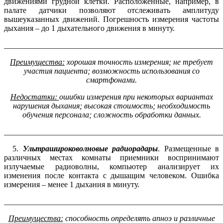
движениями грудной клетки. Расположенные, например, в
палате датчики позволяют отслеживать амплитуду
вышеуказанных движений. Погрешность измерения частоты
дыхания – до 1 дыхательного движения в минуту.
_______________________________________________________
Преимущества:
хорошая точность измерения
;
не требует
участия пациента
;
возможность использования со
смартфонами.
Недостатки:
ошибки измерения при некоторых вариантах
нарушения дыхания
;
высокая стоимость
;
необходимость
обучения персонала
;
сложность обработки данных.
_______________________________________________________
5.
У
льтрашироковолновые
радиорадары
. Размещенные в
различных местах комнаты приемники воспринимают
излучаемые радиоволны, компьютер анализирует их
изменения после контакта с дышащим человеком. Ошибка
измерения – менее 1 дыхания в минуту.
_______________________________________________________
Преимущества:
способность определять апноэ и различные