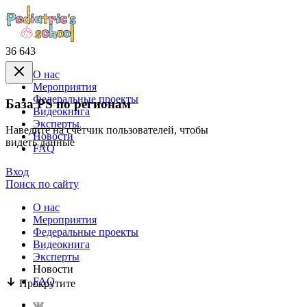
36 643
О нас
Mероприятия
Федеральные проекты
База PS по регионам
Видеокнига
Эксперты
Наведите на счётчик пользователей, чтобы
Новости
видеть данные
FAQ
Вход
Поиск по сайту
О нас
Mероприятия
Федеральные проекты
Видеокнига
Эксперты
Новости
FAQ
Прокрутите