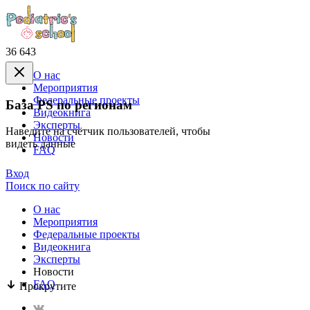
36 643
О нас
Mероприятия
Федеральные проекты
База PS по регионам
Видеокнига
Эксперты
Наведите на счётчик пользователей, чтобы
Новости
видеть данные
FAQ
Вход
Поиск по сайту
О нас
Mероприятия
Федеральные проекты
Видеокнига
Эксперты
Новости
FAQ
Прокрутите