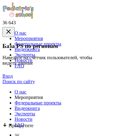
36 643
О нас
Mероприятия
Федеральные проекты
База PS по регионам
Видеокнига
Эксперты
Наведите на счётчик пользователей, чтобы
Новости
видеть данные
FAQ
Вход
Поиск по сайту
О нас
Mероприятия
Федеральные проекты
Видеокнига
Эксперты
Новости
FAQ
Прокрутите