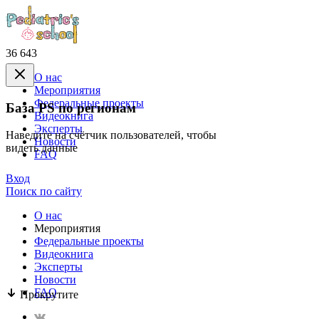
36 643
О нас
Mероприятия
Федеральные проекты
База PS по регионам
Видеокнига
Эксперты
Наведите на счётчик пользователей, чтобы
Новости
видеть данные
FAQ
Вход
Поиск по сайту
О нас
Mероприятия
Федеральные проекты
Видеокнига
Эксперты
Новости
FAQ
Прокрутите