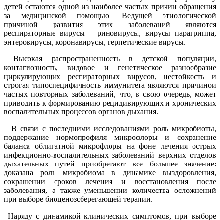
детей остаются одной из наиболее частых причин обращения
за медицинской помощью. Ведущей этиологической
причиной развития этих заболеваний являются
респираторные вирусы – риновирусы, вирусы парагриппа,
энтеровирусы, коронавирусы, герпетические вирусы.
Высокая распространенность в детской популяции,
контагиозность, видовое и генетическое разнообразие
циркулирующих респираторных вирусов, нестойкость и
строгая типоспецифичность иммунитета являются причиной
частых повторных заболеваний, что, в свою очередь, может
приводить к формированию рецидивирующих и хронических
воспалительных процессов органов дыхания.
В связи с последними исследованиями роль микробиоты,
поддержание нормопрофиля микрофлоры и сохранение
баланса облигатной микрофлоры на фоне лечения острых
инфекционно-воспалительных заболеваний верхних отделов
дыхательных путей приобретают все большее значение:
доказана роль микробиома в динамике выздоровления,
сокращении сроков лечения и восстановления после
заболевания, а также уменьшении количества осложнений
при выборе биоценозсберегающей терапии.
Наряду с динамикой клинических симптомов, при выборе