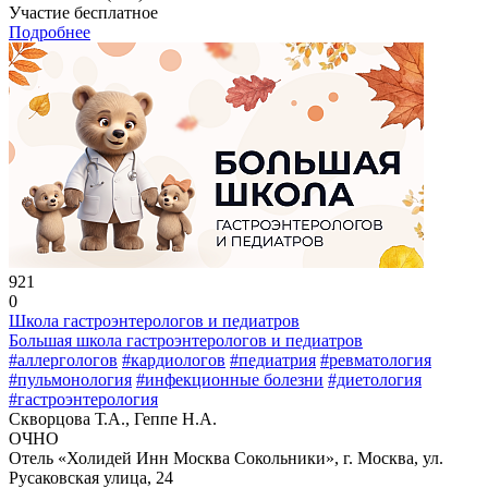
Участие бесплатное
Подробнее
921
0
Школа гастроэнтерологов и педиатров
Большая школа гастроэнтерологов и педиатров
#аллергологов
#кардиологов
#педиатрия
#ревматология
#пульмонология
#инфекционные болезни
#диетология
#гастроэнтерология
Скворцова Т.А., Геппе Н.А.
ОЧНО
Отель «Холидей Инн Москва Сокольники», г. Москва, ул.
Русаковская улица, 24