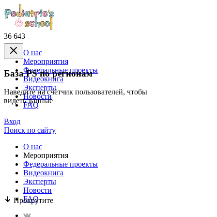
36 643
О нас
Mероприятия
Федеральные проекты
База PS по регионам
Видеокнига
Эксперты
Наведите на счётчик пользователей, чтобы
Новости
видеть данные
FAQ
Вход
Поиск по сайту
О нас
Mероприятия
Федеральные проекты
Видеокнига
Эксперты
Новости
FAQ
Прокрутите