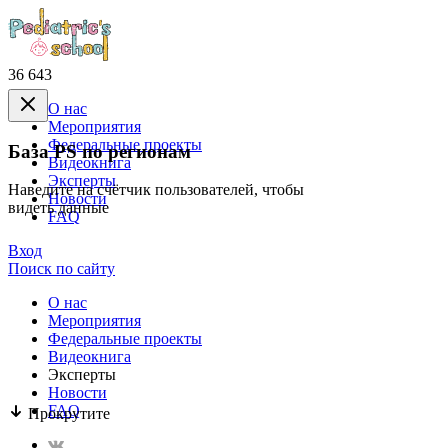
36 643
О нас
Mероприятия
Федеральные проекты
База PS по регионам
Видеокнига
Эксперты
Наведите на счётчик пользователей, чтобы
Новости
видеть данные
FAQ
Вход
Поиск по сайту
О нас
Mероприятия
Федеральные проекты
Видеокнига
Эксперты
Новости
FAQ
Прокрутите