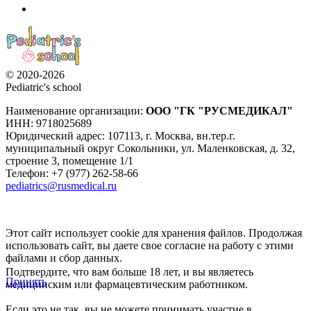
© 2020-2026
Pediatric's school
Наименование организации:
ООО
"ГК "РУСМЕДИКАЛ"
ИНН: 9718025689
Юридический адрес:
107113
,
г. Москва
,
вн.тер.г.
муниципальный округ Сокольники, ул. Маленковская, д. 32,
строение 3, помещение 1/1
Телефон: +7 (977) 262-58-66
pediatrics@rusmedical.ru
Этот сайт использует cookie для хранения файлов. Продолжая
использовать сайт, вы даете свое согласие на работу с этими
файлами и сбор данных.
Подтвердите, что вам больше 18 лет, и вы являетесь
Принять
медицинским или фармацевтическим работником.
Если это не так, вы не можете принимать участие в