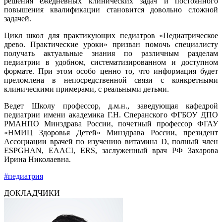
решения ежедневных клинических задач и постоянного
повышения квалификации становится довольно сложной
задачей.
Цикл школ для практикующих педиатров «Педиатрическое
древо. Практические уроки» призван помочь специалисту
получать актуальные знания по различным разделам
педиатрии в удобном, систематизированном и доступном
формате. При этом особо ценно то, что информация будет
преломлена в непосредственной связи с конкретными
клиническими примерами, с реальными детьми.
Ведет Школу профессор, д.м.н., заведующая кафедрой
педиатрии имени академика Г.Н. Сперанского ФГБОУ ДПО
РМАНПО Минздрава России, почетный профессор ФГАУ
«НМИЦ Здоровья Детей» Минздрава России, президент
Ассоциации врачей по изучению витамина D, полный член
ESPGHAN, EAACI, ERS, заслуженный врач РФ Захарова
Ирина Николаевна.
#педиатрия
ДОКЛАДЧИКИ