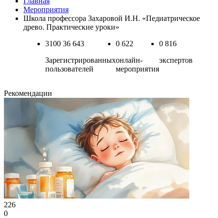
Главная
Мероприятия
Школа профессора Захаровой И.Н. «Педиатрическое
древо. Практические уроки»
3100
36 643
0
622
0
816
Зарегистрированных
онлайн-
экспертов
пользователей
мероприятия
Рекомендации
226
0