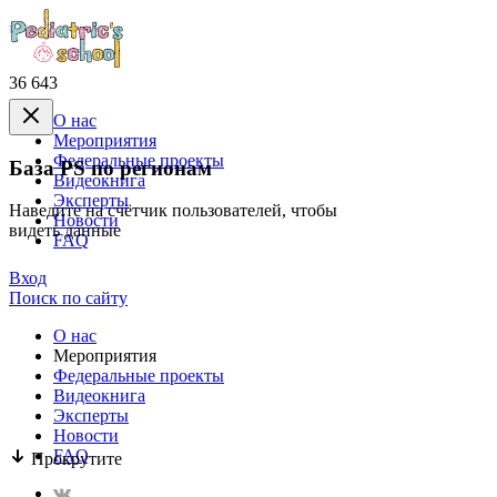
36 643
О нас
Mероприятия
Федеральные проекты
База PS по регионам
Видеокнига
Эксперты
Наведите на счётчик пользователей, чтобы
Новости
видеть данные
FAQ
Вход
Поиск по сайту
О нас
Mероприятия
Федеральные проекты
Видеокнига
Эксперты
Новости
FAQ
Прокрутите