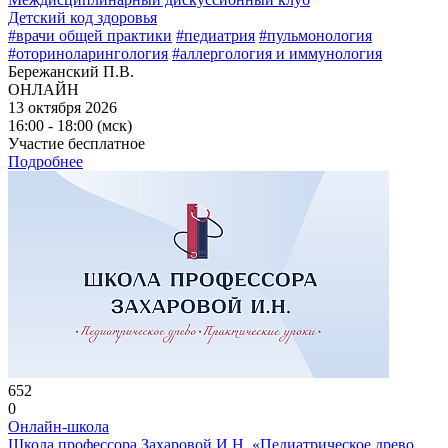
Детский код здоровья
#врачи общей практики
#педиатрия
#пульмонология
#оториноларингология
#аллергология и иммунология
Бережанский П.В.
ОНЛАЙН
13 октября 2026
16:00 - 18:00 (мск)
Участие бесплатное
Подробнее
652
0
Онлайн-школа
Школа профессора Захаровой И.Н. «Педиатрическое древо.