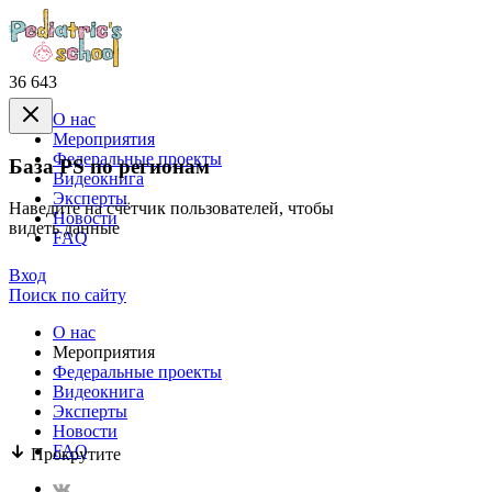
36 643
О нас
Mероприятия
Федеральные проекты
База PS по регионам
Видеокнига
Эксперты
Наведите на счётчик пользователей, чтобы
Новости
видеть данные
FAQ
Вход
Поиск по сайту
О нас
Mероприятия
Федеральные проекты
Видеокнига
Эксперты
Новости
FAQ
Прокрутите