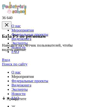
36 640
О нас
Mероприятия
Федеральные проекты
База PS по регионам
Видеокнига
Эксперты
Наведите на счётчик пользователей, чтобы
Новости
видеть данные
FAQ
Вход
Поиск по сайту
О нас
Mероприятия
Федеральные проекты
Видеокнига
Эксперты
Новости
FAQ
Прокрутите